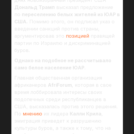
днях новоизбранный президент США
Дональд Трамп
высказал предложение
по
переселению белых жителей из ЮАР в
США.
Помимо этого, он подписал указ о
введении санкций против страны,
аргументировав это
позицией
правящей
партии по Израилю и дискриминацией
буров.
Однако на подобное не рассчитывало
само белое население ЮАР
.
Главная общественная организация
африканеров
AfriForum
, которая в свое
время лоббировала интересы своих
подопечных среди республиканцев в
США, высказалась против этого решения.
По
мнению
их лидера
Калли Крила
,
эмиграция приведет к разрушению
культуры буров, а также к тому, что на