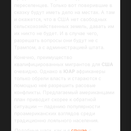
переселенцев. Только вот поверившие в
сказку будут иметь дело на местах. А там
и окажется, что в США нет свободных
сельскохозяйственных земель, давать им
их никто не будет. И в случае чего,
разрешать вопросы они будут не с
Трампом, а с администрацией штата.
Конечно, преимущество
квалифицированных мигрантов для
США
очевидно. Однако в
ЮАР
африканеры
только обрели власть и стараются с
помощью неё разрешить расовые
конфликты. Предлагаемый американцами
план приводит скорее к обратной
ситуации — падению популярности
проамериканских взглядов среди
традиционно лояльного населения.
Подобные шаги, как и в
случае
с