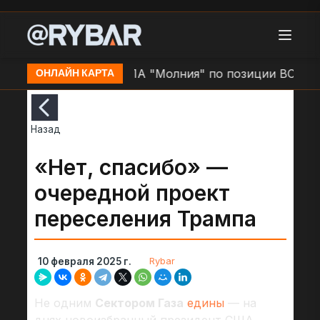
 Слатино
Удар БЛА "Молния" по позиции ВСУ в н.п
ОНЛАЙН КАРТА
Назад
«Нет, спасибо» —
очередной проект
переселения Трампа
Rybar
10 февраля 2025 г.
Не одним
Сектором Газа
едины
— на