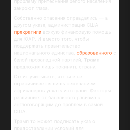
проблему притеснения белого населения
закроют глаза.
Собственно опасения оправдались — в
другом указе, администрация США
прекратила
всякую финансовую помощь
для ЮАР. И вместо того, чтобы
поддержать правительство
национального единства,
образованного
с
белой прозападной партией,
Трамп
предложил лишь покинуть страну.
Стоит учитывать, что все не
ограничивается лишь нежеланием
африканеров уехать из страны. Факторы
различные: от банального расизма к
англоговорящим до проблем в самой
США.
Трамп то может подписать указ о
предоставлении условий для