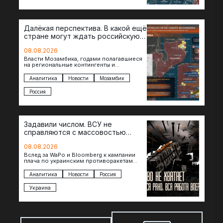
Далёкая перспектива. В какой ещё
стране могут ждать российскую
военную помощь?
08.08.2026
Власти Мозамбика, годами полагавшиеся
на региональные контингенты и
европейские военные миссии, всё чаще
обращаются к российской стороне за
Аналитика
Новости
Мозамбик
консультациями в…
Россия
Задавили числом. ВСУ не
справляются с массовостью
ударов?
08.08.2026
Вслед за WaPo и Bloomberg к кампании
плача по украинским противоракетам
присоединилась газета New York Times.
Там, ссылаясь на сотрудников…
Аналитика
Новости
Россия
Украина