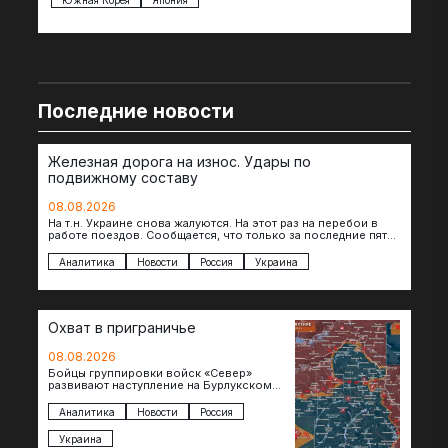
Последние новости
Железная дорога на износ. Удары по
подвижному составу
08.08.2026
На т.н. Украине снова жалуются. На этот раз на перебои в
работе поездов. Сообщается, что только за последние пять
дней…
Аналитика
Новости
Россия
Украина
Охват в приграничье
08.08.2026
Бойцы группировки войск «Север»
развивают наступление на Бурлукском
направлении. Российские подразделения
теснят противника сразу на нескольких
Аналитика
Новости
Россия
участках, создавая угрозу охвата…
Украина