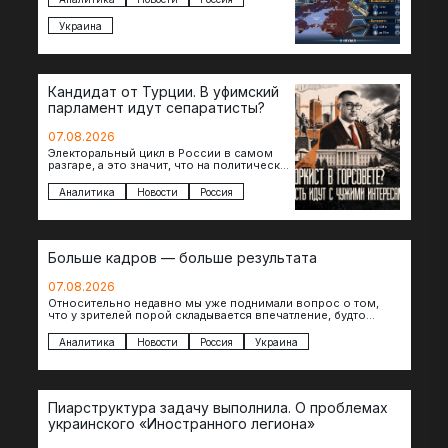
Украина
Кандидат от Турции. В уфимский
парламент идут сепаратисты?
07.08.2026
Электоральный цикл в России в самом
разгаре, а это значит, что на политическое
поле вновь выходят кандидаты с
сомнительной репутацией….
Аналитика
Новости
Россия
Больше кадров — больше результата
07.08.2026
Относительно недавно мы уже поднимали вопрос о том,
что у зрителей порой складывается впечатление, будто
российские операторы БЛА практически не…
Аналитика
Новости
Россия
Украина
Пиарструктура задачу выполнила. О проблемах
украинского «Иностранного легиона»