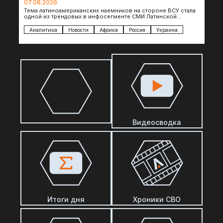
07.08.2026
Тема латиноамериканских наемников на стороне ВСУ стала
одной из трендовых в инфосегменте СМИ Латинской
Америки. И последние полгода оттуда идет…
Аналитика
Новости
Африка
Россия
Украина
Видеосводка
Итоги дня
Хроники СВО