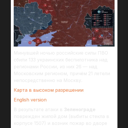
Минувшей ночью российские силы ПВО
сбили 133 украинских беспилотника над
регионами России, из них 26 — над
Московским регионом, причём 21 летели
непосредственно на Москву.
Карта в высоком разрешении
English version
В результате атаки в
Зеленограде
поврежден жилой дом (выбиты стекла в
корпусе 1507) и возник пожар во дворе