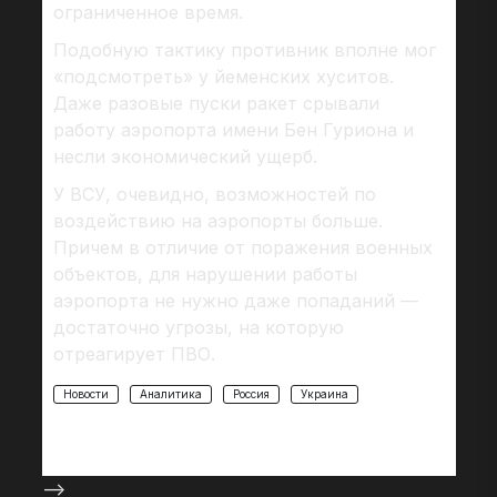
ограниченное время.
Подобную тактику противник вполне мог
«подсмотреть» у йеменских хуситов.
Даже разовые пуски ракет срывали
работу аэропорта имени Бен Гуриона и
несли экономический ущерб.
У ВСУ, очевидно, возможностей по
воздействию на аэропорты больше.
Причем в отличие от поражения военных
объектов, для нарушении работы
аэропорта не нужно даже попаданий —
достаточно угрозы, на которую
отреагирует ПВО.
Новости
Аналитика
Россия
Украина
-->