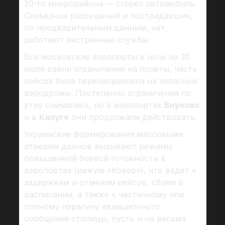
20-го микрорайона — сгорел автомобиль.
Серьёзных разрушений и пострадавших,
по предварительным данным, нет,
работают экстренные службы.
Все московские аэропорты в ночь на 20
июля ввели ограничения на полёты, часть
рейсов была перенаправлена на запасные
аэродромы. Постепенно ограничения по
утру снимались, но в аэропортах
Внуково
и в
Калуге
они продолжали действовать.
Украинские формирования массовыми
атакамм дронов вызывают режимы
повышенной боевой готовности в
аэропортах (режим «Ковер»), что ведёт к
задержкам и отменам рейсов, сбоям в
расписании, а также к частичному или
полному параличу авиационного
сообщения столицы, пусть и на весьма