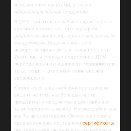
и языческими культами, а также
нехаляльная мясная продукция.
В ДУМ при этом не забыли сделать финт
ушами и напомнить, что курьерам
разрешено провозить грузы с неизвестным
содержимым.
Ведь осознанного
намерения провозить запрещенное нет.
Учитывая, что среди подопечных ДУМ
периодически отлавливают
террористов
,
то выглядит такое уточнение весьма
своеобразно.
Кроме того, в данной конторе сделали
акцент на том, что большая часть
продуктов и предметов в доставке все-
таки перевозить можно. Но расслабляться
мы бы не советовали ибо эти же люди в
свое время распространяли
сертификаты
,
подтверждающие халяльность мебели и