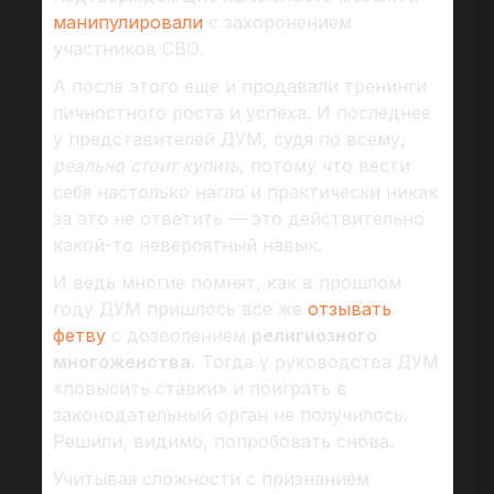
манипулировали
с захоронением
участников СВО.
А после этого еще и продавали тренинги
личностного роста и успеха. И последнее
у представителей ДУМ, судя по всему,
реально стоит купить
, потому что вести
себя настолько нагло и практически никак
за это не ответить — это действительно
какой-то невероятный навык.
И ведь многие помнят, как в прошлом
году ДУМ пришлось все же
отзывать
фетву
с дозволением
религиозного
многоженства.
Тогда у руководства ДУМ
«повысить ставки» и поиграть в
законодательный орган не получилось.
Решили, видимо, попробовать снова.
Учитывая сложности с признанием