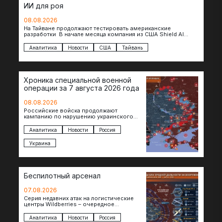
ИИ для роя
08.08.2026
На Тайване продолжают тестировать американские
разработки В начале месяца компания из США Shield AI
провела первую демонстрацию, в ходе которой…
Аналитика
Новости
США
Тайвань
Хроника специальной военной
операции за 7 августа 2026 года
08.08.2026
Российские войска продолжают
кампанию по нарушению украинского
судоходства в водах Черного моря. За
сегодня атакованы еще по меньшей мере
Аналитика
Новости
Россия
два…
Украина
Беспилотный арсенал
07.08.2026
Серия недавних атак на логистические
центры Wildberries – очередное
свидетельство нарастающей угрозы для
российского тыла. И суть здесь даже не…
Аналитика
Новости
Россия