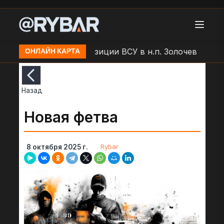
БЛА "Молния" по позиции ВСУ в н.п. Золочев
Артоб
ОНЛАЙН КАРТА
Назад
Новая фетва
Rybar
8 октября 2025 г.