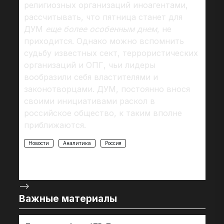
религиозных организаций иноагентами,
рассчитывать, что пятница станет для
ДУМ
еще более особенным днем
, не
приходится. Однако можно вспомнить
судьбу известных сект, террористических
организаций и ОПГ, чьи лидеры
вообразили себя властителями и
законотворцами. ДУМ, постоянно внося
своими инициативами раскол в
российское общество, к таким вполне
приближаются.
Новости
Аналитика
Россия
-->
Важные материалы