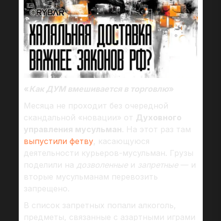
«
Как ДУМ вмешивается в торговлю
»
Месяца не проходит без очередной
скандальной «новации» от
Духовного
управления мусульман
. На этот раз там
выпустили фетву
, касающуюся
деятельности курьеров-мусульман. Грузы
поделили на
дозволенные
и
запретные
— и
вторые мусульманам перевозить
запрещено.
В список запретных попали алкоголь,
предметы, связанные с азартными играми