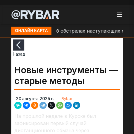
ути
Сообщения об обстрелах наступающих отрядов 
ОНЛАЙН КАРТА
Назад
Новые инструменты —
старые методы
Rybar
20 августа 2025 г.
На прошлой неделе в Курске был
зафиксирован первый случай
дистанционного обмана через