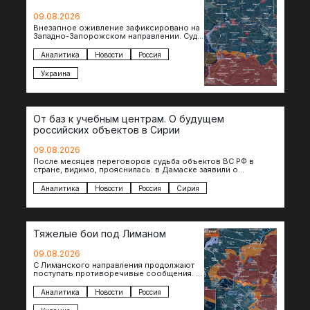
09.08.2026
Внезапное оживление зафиксировано на
Западно-Запорожском направлении. Судя
по появляющимся кадрам, российские
подразделения предприняли рывок в
Аналитика
Новости
Россия
сторону западных окраин Малой
Токмачки…
Украина
От баз к учебным центрам. О будущем
российских объектов в Сирии
09.08.2026
После месяцев переговоров судьба объектов ВС РФ в
стране, видимо, прояснилась: в Дамаске заявили о
подписании меморандума по трансформации базы…
Аналитика
Новости
Россия
Сирия
Тяжелые бои под Лиманом
09.08.2026
С Лиманского направления продолжают
поступать противоречивые сообщения. В
нескольких населенных пунктах
продолжаются ожесточенные бои, а из
Аналитика
Новости
Россия
некоторых уже длительное время…