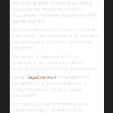
мессенджер
MAX
. Жительница города,
доверившись «лжесотрудникам
госорганов», перевела мошенникам
444
тысячи рублей.
Оперативники из Ростовской и Курской
областей быстро установили посредника,
переводившего средства зарубежным
аферистам.
Благодаря совместной работе с
банковским сектором деньги были
заблокированы и не дошли до адресатов.
Сейчас
задержанный
проверяется на
причастность к другим эпизодам, а
следствие решает вопрос о мере
пресечения.
Ну а вывод в этой истории: никакие
новые платформы не спасут, если