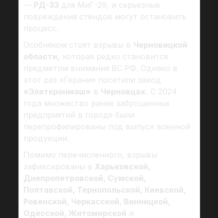
—
РД-33
для МиГ-29, и серьезные
повреждения стендов могут остановить
процесс.
Особняком стоят взрывы в
Черновицкой
области,
которая редко становится
предметом внимания ВС РФ. Однако в
этот раз «Герани» посетили завод
«Элеткронмаш»
в
Черновцах.
С 2024
года множество ранее заброшенных
предприятий в городе были
перепрофилированы под выпуск военной
продукции.
Помимо перечисленного, взрывы
зафиксированы в
Харьковской,
Днепропетровской, Сумской,
Полтавской, Тернопольской, Киевской,
Ровенской, Черкасской, Винницкой,
Одесской, Житомирской
и