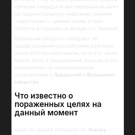
провели очередной массированный налет
на подконтрольную киевскому режиму
территорию — целями вновь стали
объекты в городах на западе т.н. Украине.
Вражеские ресурсы сообщают об
задействовании российскими войсками
около 600 беспилотников, хотя это число
может быть и завышенным. Больше всего
«прилетело» по промышленным
сооружениям в
Львовской
и
Волынских
областях.
Что известно о
пораженных целях на
данный момент
Один из ударов пришелся по
Львову
—