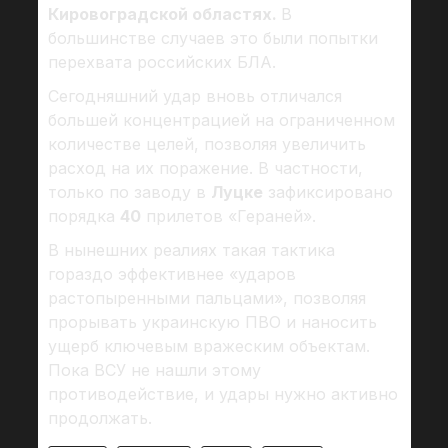
Кировоградской областях.
В
большинстве случаев это были попытки
перехвата российских БЛА.
Сегодняшний удар вновь отличался
большей концентрацией на ограниченном
количестве целей, позволяя увеличить
расход на их поражение. В частности,
только по заводу в
Луцке
зафиксировано
порядка
40
прилетов «Гераней».
В нынешних реалиях такая тактика
гораздо эффективнее «ударов
растопыренными пальцами», позволяя
прорывать украинскую ПВО и наносить
ущерб ключевым вражеским объектам.
Пока ВСУ не нашли этому
противодействие, и удары нужно активно
продолжать.