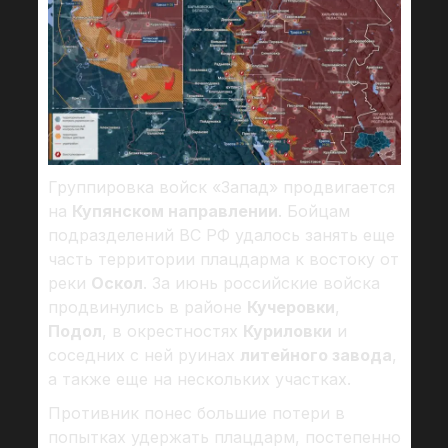
Группировка войск «Запад» продвигается
на
Купянском направлении
. Бойцам
подразделений ВС РФ удалось занять еще
часть территории плацдарма к востоку от
реки
Оскол
. За июнь российские войска
продвинулись в районе
Кучеровки
,
Подол
, в окрестностях
Куриловки
и
соседних с ней руинах
литейного завода
,
а также еще на нескольких участках.
Противник понес большие потери в
попытках удержать плацдарм, постепенно