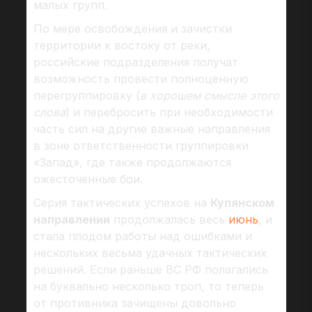
малых групп.
По мере освобождения и зачистки
территории к востоку от реки,
российские подразделения получат
возможность провести полноценную
перегруппировку (
в хорошем смысле этого
слова
) и перебросить при необходимости
часть сил на другие важные направления
в зоне ответственности группировки
«Запад», где также продолжаются
ожесточенные бои.
Серия тактических успехов на
Купянском
направлении
продолжалась весь
июнь
, и
стала плодом работы над ошибками и
нескольких весьма удачных тактических
решений. Если раньше ВС РФ полагались
на буквально несколько троп, то теперь
от противника зачищены довольно