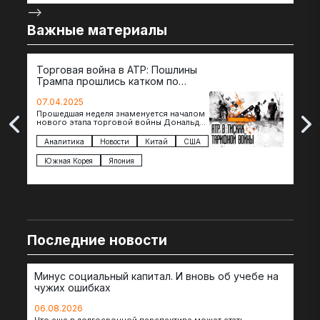
-->
Важные материалы
Торговая война в АТР: Пошлины
72 
Трампа прошлись катком по
гот
странам региона
07.04.2025
07.
Прошедшая неделя знаменуется началом
Вос
нового этапа торговой войны Дональда
The 
Трампа — пошлины введены в отношении
нов
импорта из более 100 стран…
с з
Аналитика
Новости
Китай
США
Ан
под
Южная Корея
Япония
Ве
Последние новости
Минус социальный капитал. И вновь об учебе на
чужих ошибках
06.08.2026