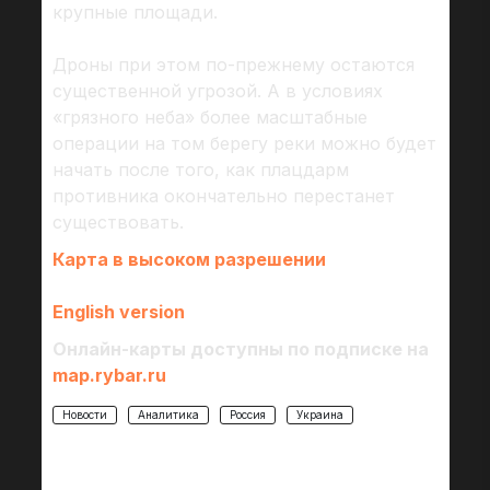
крупные площади.
Дроны при этом по-прежнему остаются
существенной угрозой. А в условиях
«грязного неба» более масштабные
операции на том берегу реки можно будет
начать после того, как плацдарм
противника окончательно перестанет
существовать.
Карта в высоком разрешении
English version
Онлайн-карты доступны по подписке на
map.rybar.ru
Новости
Аналитика
Россия
Украина