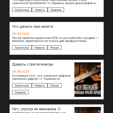
Что еще в долгосрочной перспективе может стать
серьезной проблемой т.н. Украины, кроме демографии и
уничтоженных объектов инфраструктуры, восстановление
которых будет…
Аналитика
Новости
Украина
Что делать при налете
06.08.2026
Раз уж прилеты украинских БЛА по российским городам —
явление, характерное не только для прифронтовых
регионов, то становится логичным вопрос…
Аналитика
Новости
Россия
Думать стратегически
06.08.2026
Осознание того, что снижение эффекта
нынешних ударов т.н. Украины не
равноценно исчерпанию ее
возможностей — повод задаться
Аналитика
Новости
Россия
вопросом: что делать…
Украина
Нет, угроза не миновала. О
рефлексии и последствиях ее