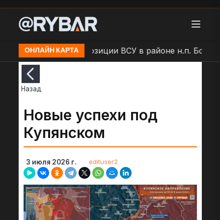
и
Удар БЛА по позиции ВСУ в районе н.п. Большая
ОНЛАЙН КАРТА
Назад
Новые успехи под
Купянском
edituser2
3 июля 2026 г.