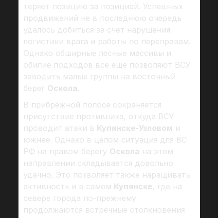
теряет позицию за позицией. Успешных
продвижений не в последнюю очередь
удалось добиться за счет нарушения
логистики врага и работы по переправам.
Однако обширные лесные массивы и
обилие подходов все еще позволяют ВСУ
заводить малые группы на восточный
берег
Оскола
.
В прибрежной полосе сохраняется
присутствие противника, откуда ВСУ
проводит атаки в
Купянске-Узловом
и
южнее. Однако в целом ситуация для ВС
РФ на правом берегу
Оскола
на этом
направлении складывается довольно
удачно. Это позволяет также наращивать
активность и в самом
Купянске
, где на
севере города по-прежнему
продолжаются встречные столкновения