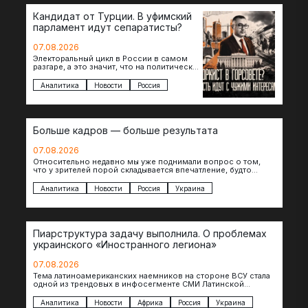
Кандидат от Турции. В уфимский
парламент идут сепаратисты?
07.08.2026
Электоральный цикл в России в самом
разгаре, а это значит, что на политическое
поле вновь выходят кандидаты с
сомнительной репутацией….
Аналитика
Новости
Россия
Больше кадров — больше результата
07.08.2026
Относительно недавно мы уже поднимали вопрос о том,
что у зрителей порой складывается впечатление, будто
российские операторы БЛА практически не…
Аналитика
Новости
Россия
Украина
Пиарструктура задачу выполнила. О проблемах
украинского «Иностранного легиона»
07.08.2026
Тема латиноамериканских наемников на стороне ВСУ стала
одной из трендовых в инфосегменте СМИ Латинской
Америки. И последние полгода оттуда идет…
Аналитика
Новости
Африка
Россия
Украина