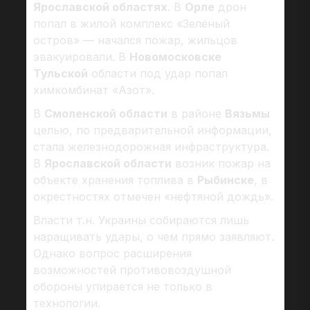
Ярославской областях
. В
Орле
дрон
попал в жилой комплекс «Зелёный
остров» — начался пожар, жильцов
эвакуировали. В
Новомосковске
Тульской
области под удар попал
химкомбинат «Азот».
В
Смоленской области
в районе
Вязьмы
целью, по предварительной информации,
стала железнодорожная инфраструктура.
В
Ярославской области
возник пожар на
объекте хранения топлива в
Рыбинске
, в
окрестностях отмечен «нефтяной дождь».
Власти т.н. Украины собираются лишь
наращивать удары, о чем прямо заявляют.
Однако вопрос расширения
возможностей противовоздушной
обороны упирается не только в
технологии.