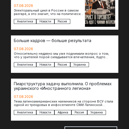
07.08.2026
Электоральный цикл в России в самом
разгаре, а это значит, что на политическое
поле вновь выходят кандидаты с
сомнительной репутацией….
Аналитика
Новости
Россия
Больше кадров — больше результата
07.08.2026
Относительно недавно мы уже поднимали вопрос о том,
что у зрителей порой складывается впечатление, будто
российские операторы БЛА практически не…
Аналитика
Новости
Россия
Украина
Пиарструктура задачу выполнила. О проблемах
украинского «Иностранного легиона»
07.08.2026
Тема латиноамериканских наемников на стороне ВСУ стала
одной из трендовых в инфосегменте СМИ Латинской
Америки. И последние полгода оттуда идет…
Аналитика
Новости
Африка
Россия
Украина