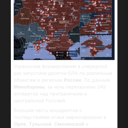
Украинские формирования в очередной
раз запустили десятки БЛА по различным
объектам в регионах
России
. По данным
Минобороны
, за ночь перехвачено 249
аппаратов над приграничьем и
центральной Россией.
Большая часть инцидентов с
последствиями атаки зафиксированы в
Орле
,
Тульской
,
Смоленской
и