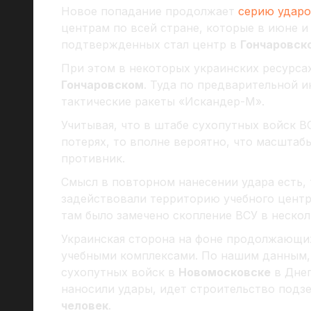
Новое попадание продолжает
серию удар
центрам по всей стране, которые в июне 
подтвержденных стал центр в
Гончаровск
При этом в некоторых украинских ресурсах
Гончаровском
. Туда по предварительной 
тактические ракеты «Искандер-М».
Учитывая, что в штабе сухопутных войск В
потерях, то вполне вероятно, что масштаб
противник.
Смысл в повторном нанесении удара есть, 
задействовали территорию учебного цент
там было замечено скопление ВСУ в нескол
Украинская сторона на фоне продолжающих
учебными комплексами. По нашим данным,
сухопутных войск в
Новомосковске
в Днеп
наносили удары, идет строительство под
человек
.