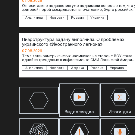
07.08.2026
Относительно недавно мы уже поднимали вопрос о том, что 
зрителей порой складывается впечатление, будто российски
операторы БЛА практически не…
Аналитика
Новости
Россия
Украина
Пиарструктура задачу выполнила. О проблемах
украинского «Иностранного легиона»
07.08.2026
Тема латиноамериканских наемников на стороне ВСУ стала
одной из трендовых в инфосегменте СМИ Латинской Америки
И последние полгода оттуда идет…
Аналитика
Новости
Африка
Россия
Украина
Видеосводка
Итоги дня