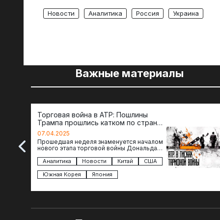
Новости
Аналитика
Россия
Украина
Важные материалы
Торговая война в АТР: Пошлины
Трампа прошлись катком по странам
региона
07.04.2025
Прошедшая неделя знаменуется началом
нового этапа торговой войны Дональда
Трампа — пошлины введены в отношении
импорта из более 100 стран…
Аналитика
Новости
Китай
США
Южная Корея
Япония