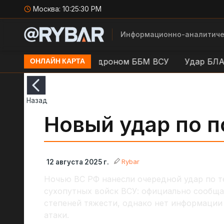
Москва:
10:25:30 PM
Информационно-аналитиче
адры: Уничтожение дроном ББМ ВСУ
Удар БЛА ВСУ
ОНЛАЙН КАРТА
Назад
Новый удар по п
Rybar
12 августа 2025 г.
Ночью ВС РФ нанесли очередной удар по т
сухопутных войск ВСУ: официально сообща
степеней тяжести, однако нет информации 
атаки.