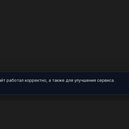
айт работал корректно, а также для улучшения сервиса.
О НАС
ПРОЕКТ
О проекте
Арты