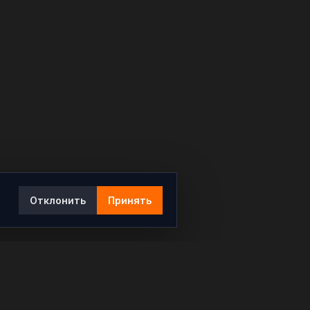
Отклонить
Принять
Ы
КОНТАКТЫ
info@rybar.ru