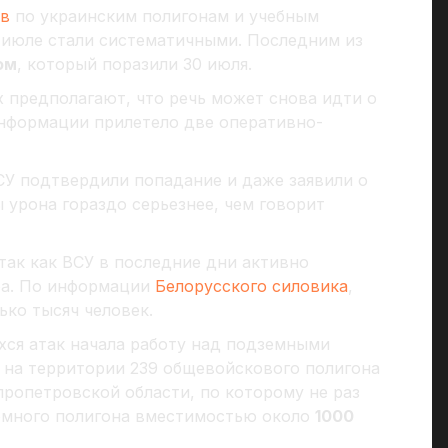
ов
по украинским полигонам и учебным
и июле стали систематичными. Последним из
ом
, который поразили 30 июля.
 предполагают, что речь может снова идти о
информации прилетело две оперативно-
СУ подтвердили попадание и даже заявили о
ы урона гораздо серьезнее, чем говорит
так как ВСУ в последние дни активно
ра. По информации
Белорусского силовика
,
ько тысяч человек.
ся атак начала работу над подземными
 на территории 239 общевойскового полигона
ропетровской области, по которому не раз
земного полигона вместимостью около
1000