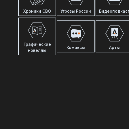
Хроники СВО
Угрозы России
Видеоподкас
Графические
Комиксы
Арты
новеллы