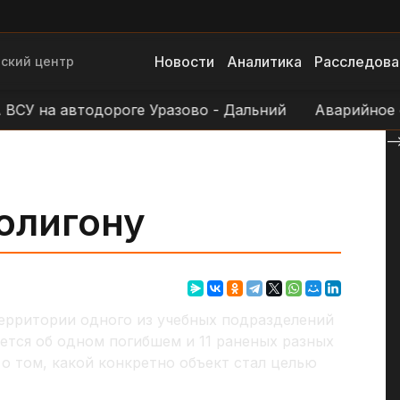
Новости
Аналитика
Расследова
ский центр
 на автодороге Уразово - Дальний
Аварийное отк
--
олигону
ерритории одного из учебных подразделений
ется об одном погибшем и 11 раненых разных
о том, какой конкретно объект стал целью