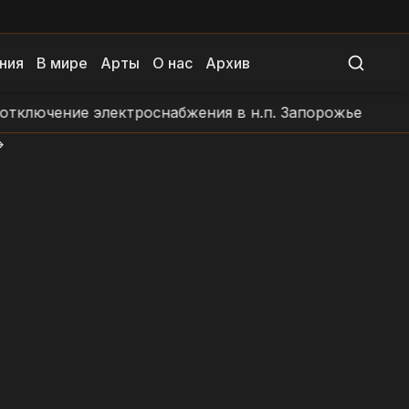
ния
В мире
Арты
О нас
Архив
лючение электроснабжения в н.п. Запорожье
Обстр
>