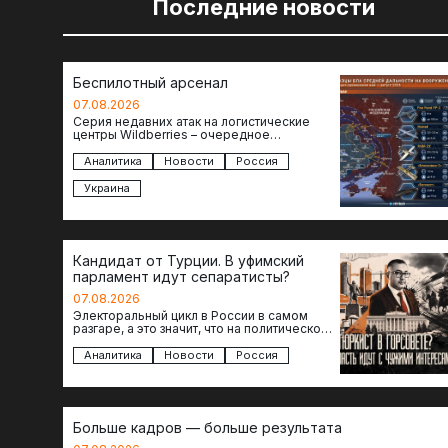
Последние новости
Беспилотный арсенал
07.08.2026
Серия недавних атак на логистические
центры Wildberries – очередное
свидетельство нарастающей угрозы для
российского тыла. И суть здесь даже не…
Аналитика
Новости
Россия
Украина
Кандидат от Турции. В уфимский
парламент идут сепаратисты?
07.08.2026
Электоральный цикл в России в самом
разгаре, а это значит, что на политическое
поле вновь выходят кандидаты с
сомнительной репутацией….
Аналитика
Новости
Россия
Больше кадров — больше результата