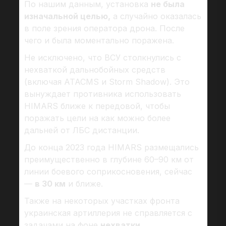
По нашим данным, установка
не была
изначальной целью,
а случайно оказалась
в поле зрения оператора дрона. После
чего и была моментально поражена.
Не исключено, что ВСУ столкнулись с
нехваткой дальнобойных средств
(включая ATACMS и Storm Shadow). Это
вынуждает противника использовать
HIMARS ближе к передовой, чтобы
поражать цели на как можно более
дальней от ЛБС дистанции.
До конца 2023 года HIMARS размещались
преимущественно в глубине 60–90 км от
линии боевого соприкосновения, сейчас
—
в 30 км
и ближе.
Также на некоторых участках фронта
украинская артиллерия не справляется с
задачами на фоне
нехватки