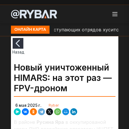
ия об обстрелах наступающих отрядов хуситов со сто
ОНЛАЙН КАРТА
Назад
Новый уничтоженный
HIMARS: на этот раз —
FPV-дроном
Rybar
6 мая 2025 г.
В районе
Русина Яра
в оккупированой