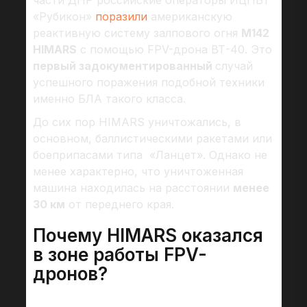
части ДНР российские операторы ИЦПБТ
«Рубикон»
поразили
американскую
реактивную систему залпового огня
M142
HIMARS
с помощью FPV-дрона ВТ-40. Это
первый задокументированный
случай
успешного поражения подобной техники
именно БЛА такого класса.
До сих пор HIMARS уничтожались, в
основном, баллистическими ракетами или
боеприпасами типа «Ланцет». Однако не
менее характерно, что уничтоженная
машина находилась на расстоянии
менее
30 км
от переднего края.
Почему HIMARS оказался
в зоне работы FPV-
дронов?