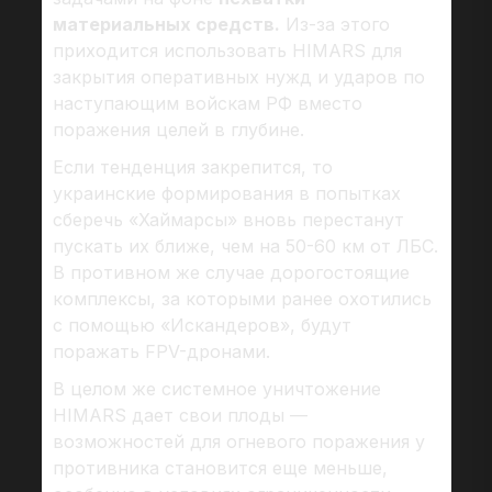
материальных средств.
Из-за этого
приходится использовать HIMARS для
закрытия оперативных нужд и ударов по
наступающим войскам РФ вместо
поражения целей в глубине.
Если тенденция закрепится, то
украинские формирования в попытках
сберечь «Хаймарсы» вновь перестанут
пускать их ближе, чем на 50-60 км от ЛБС.
В противном же случае дорогостоящие
комплексы, за которыми ранее охотились
с помощью «Искандеров», будут
поражать FPV-дронами.
В целом же системное уничтожение
HIMARS дает свои плоды —
возможностей для огневого поражения у
противника становится еще меньше,