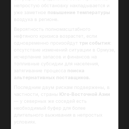
непростую обстановку накладывается и
уже заметное
повышение температуры
воздуха в регионе.
Вероятность полномасштабного
нефтяного кризиса возрастет, если
одновременно произойдут
три события
:
отсутствие изменений ситуации в Ормузе,
исчерпание запасов и финансов на
топливные субсидии для населения,
затягивание процесса
поиска
альтернативных поставщиков.
Последним двум рискам подвержены, в
частности, страны
Юго-Восточной Азии
— у северных же соседей есть
необходимый буфер для более
длительного выживания в непростых
условиях.