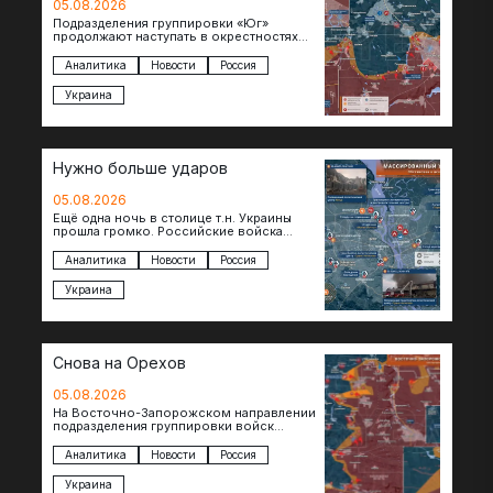
05.08.2026
Подразделения группировки «Юг»
продолжают наступать в окрестностях
Константиновки после освобождения
города. Пока на восточном фланге идут
Аналитика
Новости
Россия
ожесточенные бои за окраины…
Украина
Нужно больше ударов
05.08.2026
Ещё одна ночь в столице т.н. Украины
прошла громко. Российские войска
поразили транспортно-логистические
объекты и предприятия в Киеве и
Аналитика
Новости
Россия
окрестностях….
Украина
Снова на Орехов
05.08.2026
На Восточно-Запорожском направлении
подразделения группировки войск
«Восток» продвигаются по всей ширине
фронта. Взятая после продолжительного
Аналитика
Новости
Россия
наступления пауза позволила
восстановить боеспособность…
Украина