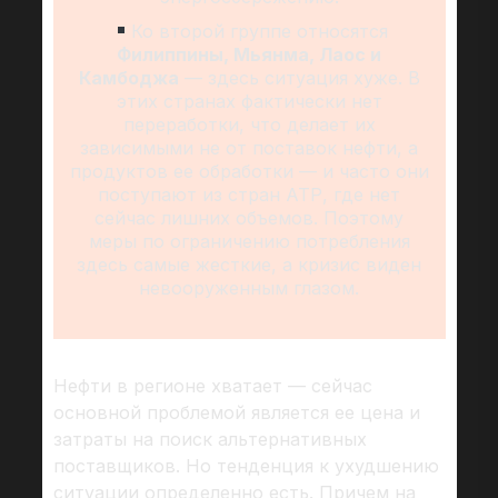
Ко второй группе относятся
Филиппины, Мьянма, Лаос и
Камбоджа
— здесь ситуация хуже. В
этих странах фактически нет
переработки, что делает их
зависимыми не от поставок нефти, а
продуктов ее обработки — и часто они
поступают из стран АТР, где нет
сейчас лишних объемов. Поэтому
меры по ограничению потребления
здесь самые жесткие, а кризис виден
невооруженным глазом.
Нефти в регионе хватает — сейчас
основной проблемой является ее цена и
затраты на поиск альтернативных
поставщиков. Но тенденция к ухудшению
ситуации определенно есть. Причем на