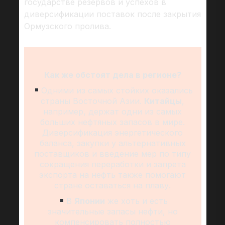
государстве резервов и успехов в
диверсификации поставок после закрытия
Ормузского пролива.
Как же обстоят дела в регионе?
Одними из самых стойких оказались
страны Восточной Азии.
Китайцы
,
например, держат одни из самых
больших нефтяных запасов в мире.
Диверсификация энергетического
баланса, закупки у альтернативных
поставщиков и введение мер по типу
сокращения переработки и запрета
экспорта на нефть также помогают
стране оставаться на плаву.
В
Японии
же хоть и есть
значительные запасы нефти, но
компенсировать полностью