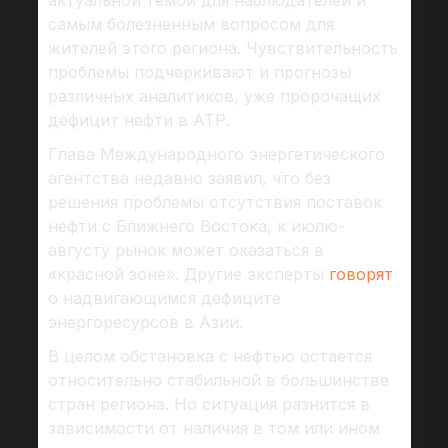
самым болезненным вопросом для
жителей этого региона. Чувствительность
проблемы подчеркивают и прогнозы
различных аналитиков, уже пророчащих
дефицит нефти в АТР.
Глава Международного энергетического
агентства недавно заявил, что без
решения проблемы отсутствия поставок
нефти с Ближнего Востока, к июлю-
августу рынок может оказаться в
«красной зоне». Другие эксперты
говорят
о надвигающимся дефиците
энергоресурсов в Азии.
В целом обстановка с нефтью остается
относительно стабильной в большинстве
стран региона. Но ситуация разнится в
зависимости от наличия в том или ином