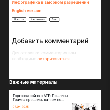
Инфографика в высоком разрешении
English version
Новости
Аналитика
Азия
Добавить комментарий
Для отправки комментария вам
необходимо
авторизоваться
.
Важные материалы
Торговая война в АТР: Пошлины
72 
Трампа прошлись катком по
гот
странам региона
07.04.2025
07.