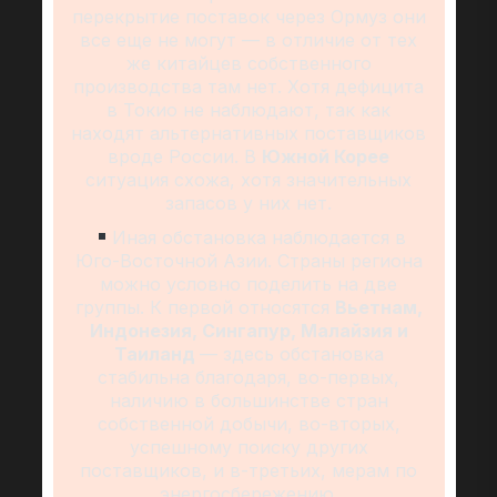
перекрытие поставок через Ормуз они
все еще не могут — в отличие от тех
же китайцев собственного
производства там нет. Хотя дефицита
в Токио не наблюдают, так как
находят альтернативных поставщиков
вроде России. В
Южной Корее
ситуация схожа, хотя значительных
запасов у них нет.
Иная обстановка наблюдается в
Юго-Восточной Азии. Страны региона
можно условно поделить на две
группы. К первой относятся
Вьетнам,
Индонезия, Сингапур, Малайзия и
Таиланд
— здесь обстановка
стабильна благодаря, во-первых,
наличию в большинстве стран
собственной добычи, во-вторых,
успешному поиску других
поставщиков, и в-третьих, мерам по
энергосбережению.