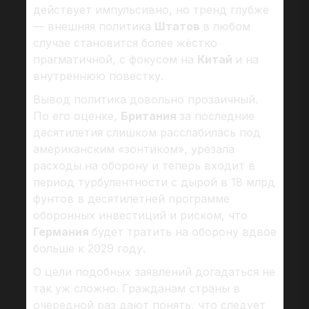
действует импульсивно, но тренд глубже
— внешняя политика
Штатов
в любом
случае становится более жёстко
прагматичной, с фокусом на
Китай
и на
внутреннюю повестку.
Вывод политика довольно прозаичный.
По его оценке,
Британия
за последние
десятилетия слишком расслабилась под
американским «зонтиком», урезала
расходы на оборону и теперь входит в
период турбулентности с дырой в 18 млрд
фунтов в десятилетней программе
оборонных инвестиций и риском, что
Германия
будет тратить на оборону вдвое
больше к 2029 году.
О цели подобных заявлений догадаться не
так уж сложно. Гражданам страны в
очередной раз дают понять, что следует