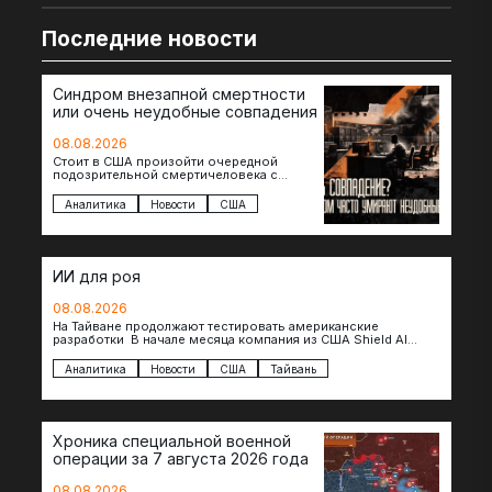
Последние новости
Синдром внезапной смертности
или очень неудобные совпадения
08.08.2026
Стоит в США произойти очередной
подозрительной смертичеловека с
доступом к чувствительной информации,
как официальные версии снова
Аналитика
Новости
США
оказываются удивительно похожими:
стресс,…
ИИ для роя
08.08.2026
На Тайване продолжают тестировать американские
разработки В начале месяца компания из США Shield AI
провела первую демонстрацию, в ходе которой…
Аналитика
Новости
США
Тайвань
Хроника специальной военной
операции за 7 августа 2026 года
08.08.2026