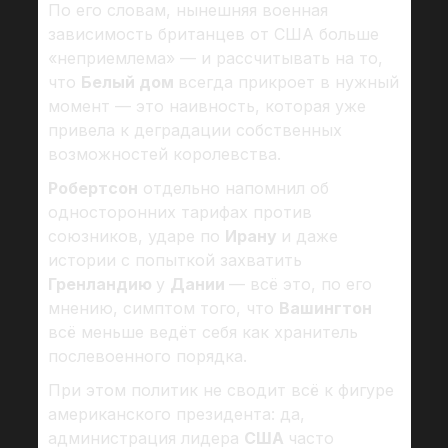
По его словам, нынешняя военная
зависимость британцев от США больше
«неприемлема» — и рассчитывать на то,
что
Белый дом
всегда прикроет в нужный
момент — это наивность, которая уже
привела к деградации собственных
возможностей королевства.
Робертсон
отдельно напомнил об
односторонних тарифах против
союзников, ударе по
Ирану
и даже
истории с попыткой захватить
Гренландию
у
Дании
— всё это, по его
мнению, симптом того, что
Вашингтон
всё меньше ведёт себя как хранитель
послевоенного порядка.
При этом политик не сводит всё к фигуре
американского президента: да,
администрация лидера
США
часто