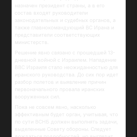
назначен президент страны, а в его
состав входят руководители
законодательных и судебных органов, а
также главнокомандующий ВС Ирана и
представители соответствующих
министерств.
Решение явно связано с прошедшей 13-
дневной войной с Израилем. Нападение
ВВС Израиля стало неожиданностью для
иранского руководства. До сих пор идет
разбор полетов и выявление причин
первоначального провала иранских
вооруженных сил.
Пока не совсем явно, насколько
эффективным будет орган, учитывая, что
по сути ВСНБ должен выполнять задачи,
выделенные Совету обороны. Следует
дождаться подробностей, но выглядит