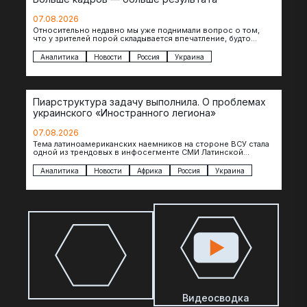
07.08.2026
Относительно недавно мы уже поднимали вопрос о том,
что у зрителей порой складывается впечатление, будто
российские операторы БЛА практически не…
Аналитика
Новости
Россия
Украина
Пиарструктура задачу выполнила. О проблемах
украинского «Иностранного легиона»
07.08.2026
Тема латиноамериканских наемников на стороне ВСУ стала
одной из трендовых в инфосегменте СМИ Латинской
Америки. И последние полгода оттуда идет…
Аналитика
Новости
Африка
Россия
Украина
Видеосводка