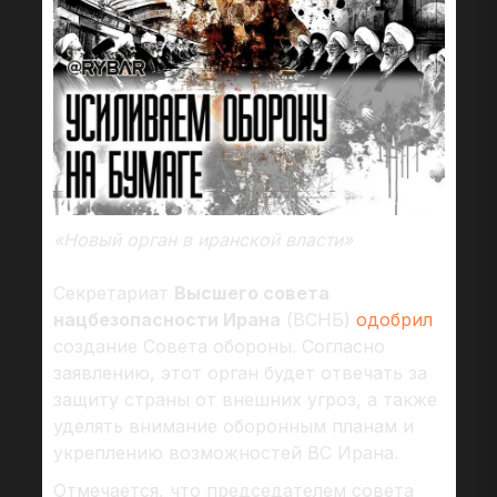
«Новый орган в иранской власти»
Секретариат
Высшего совета
нацбезопасности Ирана
(ВСНБ)
одобрил
создание Совета обороны. Согласно
заявлению, этот орган будет отвечать за
защиту страны от внешних угроз, а также
уделять внимание оборонным планам и
укреплению возможностей ВС Ирана
.
Отмечается, что председателем совета