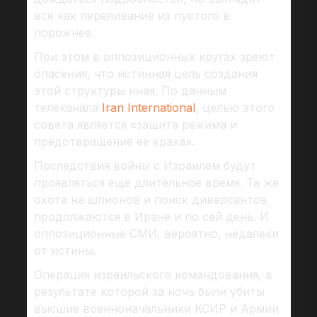
все как переливание из пустого в
порожнее.
При этом в оппозиционных кругах зреют
опасения, что истинная цель создания
этой структуры иная. По данным
телеканала
Iran International
, целью этого
совета является «защита режима и
предотвращение ее краха».
Последствия войны с Израилем будут
проявляться еще длительное время. Та же
охота на шпионов и поиск диверсантов
продолжаются в Иране и по сей день. И
оппозиционные СМИ, вероятно, недалеки
от истины.
Операция израильского командования, в
результате которой за ночь были убиты
высшие военноначальники КСИР и Армии