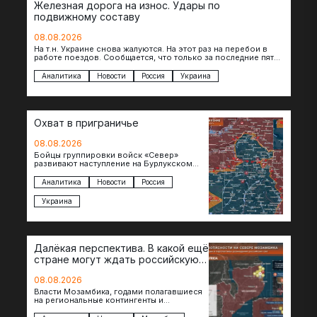
Железная дорога на износ. Удары по
подвижному составу
08.08.2026
На т.н. Украине снова жалуются. На этот раз на перебои в
работе поездов. Сообщается, что только за последние пять
дней…
Аналитика
Новости
Россия
Украина
Охват в приграничье
08.08.2026
Бойцы группировки войск «Север»
развивают наступление на Бурлукском
направлении. Российские подразделения
теснят противника сразу на нескольких
Аналитика
Новости
Россия
участках, создавая угрозу охвата…
Украина
Далёкая перспектива. В какой ещё
стране могут ждать российскую
военную помощь?
08.08.2026
Власти Мозамбика, годами полагавшиеся
на региональные контингенты и
европейские военные миссии, всё чаще
обращаются к российской стороне за