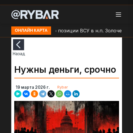
ар БЛА "Молния" по позиции ВСУ в н.п. Золочев
Ар
ОНЛАЙН КАРТА
Назад
Нужны деньги, срочно
Rybar
19 марта 2026 г.