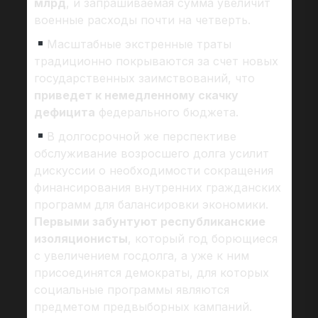
млрд
, и запрашиваемая сумма увеличит
военные расходы почти на четверть.
Масштабные экстренные траты
традиционно покрываются за счет новых
государственных заимствований, что
приведет к немедленному скачку
дефицита
федерального бюджета.
В долгосрочной же перспективе
обслуживание возросшего долга усилит
дискуссии о необходимости сокращения
финансирования внутренних гражданских
программ для балансировки экономики.
Первыми забунтуют республиканские
изоляционисты
, который год борющиеся
с увеличением госдолга, а уже к ним
присоединятся демократы, для которых
социальные программы являются
предметом предвыборных кампаний.