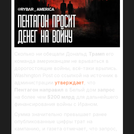
Сколько ни обещали Дональд
Трамп
его
команда американцам не врываться в
дорогостоящие войны, всё-таки врылись.
Washington Post со ссылкой на источник в
администрации
утверждает
, что
Пентагон направил
в Белый дом
запрос
на более чем
$200 млрд
для дальнейшего
финансирования войны с Ираном.
Сумма значительно превышает ранее
опубликованные цифры трат на
кампанию, и газета отмечает, что запрос,