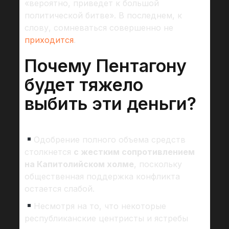
«вероятно, приведет к большой
политической битве». В последнем, к
слову, сомневаться совершенно не
приходится
.
Почему Пентагону
будет тяжело
выбить эти деньги?
Одобрение полного объема средств
столкнется
с жестким сопротивлением
на Капитолийском холме
, поскольку
общественная поддержка конфликта
остается слабой.
Несмотря на то, что некоторые
республиканские центристы и ястребы