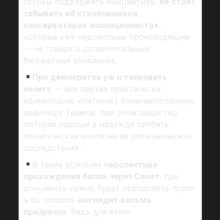
готовы поддержать инициативу,
не стоит
забывать об отколовшихся
консерваторах-изоляционистах
,
которые уже недовольны происходящим
— не говоря о дополнительных
бюджетных вливаниях.
Про демократов уж и толковать
нечего
— вся партия практически
единогласно критикует ближневосточную
авантюру Трампа, при этом радостно
потирая ладоши в надежде срубить
политических очков на ее экономических
последствиях.
В таких условиях п
ерспектива
прохождения билля через Сенат
, где
документу нужно будет преодолеть порог
в 60 голосов
выглядит весьма
призрачно
. Ведь для этого