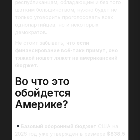
республиканцам, обладающим и без того
шатким большинством, нужно будет не
только уговорить проголосовать всех
однопартийцев, но и некоторых
демократов.
Не стоит забывать, что
если
финансирование всё-таки примут, оно
тяжкой ношет ляжет на американский
бюджет.
Во что это
обойдется
Америке?
Базовый оборонный бюджет
США на
2026 год уже утвержден в размере
$838,5