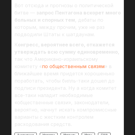
Вот отсюда и прогнозы о политической
битве —
запрос Пентагона вскорет много
больных и спорных тем
, дебаты по
которым, между прочим, уже не раз
подводили Штаты к шатдаунам.
К
онгресс, вероятнее всего, откажется
утверждать всю сумму единовременно,
так что Американо-израильскому
комитету «
по общественным связям
» в
ближайшее время придется хорошенько
поработать, чтобы билль-таки дошел до
подписи президента. Ну а когда комитет
все-таки наладит необходимые
«общественные связи», законодатели,
вероятно, начнут искать компромиссные
варианты с жестким контролем
расходования средств.
Аналитика
Новости
Израиль
Иран
США