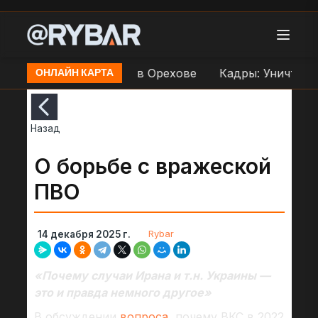
р по переправе ВСУ в Орехове
Кадры: Уничтожен
ОНЛАЙН КАРТА
Назад
О борьбе с вражеской
ПВО
Rybar
14 декабря 2025 г.
«Почему случаи Ирана и т.н. Украины —
это и правда немного другое»
В обсуждении
вопроса,
почему ВКС в 2022