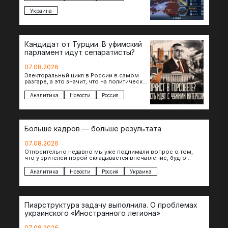
Украина
Кандидат от Турции. В уфимский
парламент идут сепаратисты?
07.08.2026
Электоральный цикл в России в самом
разгаре, а это значит, что на политическое
поле вновь выходят кандидаты с
сомнительной репутацией….
Аналитика
Новости
Россия
Больше кадров — больше результата
07.08.2026
Относительно недавно мы уже поднимали вопрос о том,
что у зрителей порой складывается впечатление, будто
российские операторы БЛА практически не…
Аналитика
Новости
Россия
Украина
Пиарструктура задачу выполнила. О проблемах
украинского «Иностранного легиона»
07.08.2026