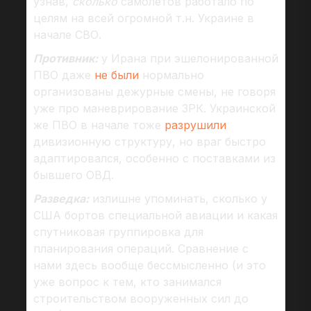
узнав,
сколько
самолетов работало по
целям на всей огромной т.н. Украине в
начале СВО.
Противник:
у Ирана при эшелонированной
ПВО даже
не были
нормально
организованы дежурные смены, не говоря
уже про маневрирование ЗРК. Украинской
же ПВО в начале тоже
разрушили
дивизионную структуру, но враг быстро
адаптировался, особенно с поставками из
бывшего ОВД.
Разведка:
излишне упоминать, сколько у
США бортов специальной авиации и какая
спутниковая группировка для
планирования операций. Сравнение с
нами здесь вообще бессмысленно (и это
уже вопрос к тем, кто занимался
строительством вооруженных сил до