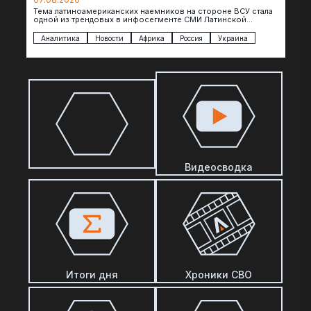
Тема латиноамериканских наемников на стороне ВСУ стала
одной из трендовых в инфосегменте СМИ Латинской
Америки. И последние полгода оттуда идет…
Аналитика
Новости
Африка
Россия
Украина
Видеосводка
Итоги дня
Хроники СВО