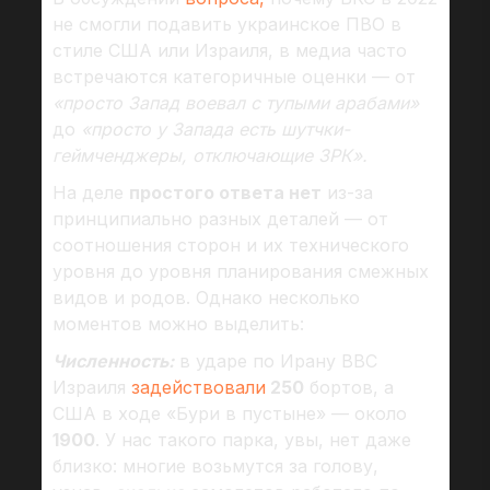
не смогли подавить украинское ПВО в
стиле США или Израиля, в медиа часто
встречаются категоричные оценки — от
«просто Запад воевал с тупыми арабами»
до
«просто у Запада есть шутчки-
геймченджеры, отключающие ЗРК».
На деле
простого ответа нет
из-за
принципиально разных деталей — от
соотношения сторон и их технического
уровня до уровня планирования смежных
видов и родов. Однако несколько
моментов можно выделить:
Численность:
в ударе по Ирану ВВС
Израиля
задействовали
250
бортов, а
США в ходе «Бури в пустыне» — около
1900
. У нас такого парка, увы, нет даже
близко: многие возьмутся за голову,