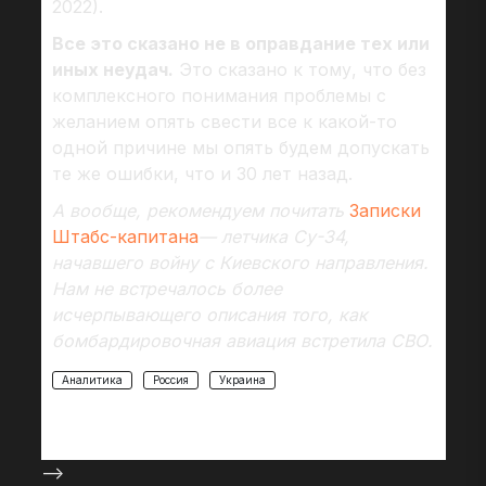
2022).
Все это сказано не в оправдание тех или
иных неудач.
Это сказано к тому, что без
комплексного понимания проблемы с
желанием опять свести все к какой-то
одной причине мы опять будем допускать
те же ошибки, что и 30 лет назад.
А вообще, рекомендуем почитать
Записки
Штабс-капитана
— летчика Су-34,
начавшего войну с Киевского направления.
Нам не встречалось более
исчерпывающего описания того, как
бомбардировочная авиация встретила СВО.
Аналитика
Россия
Украина
-->