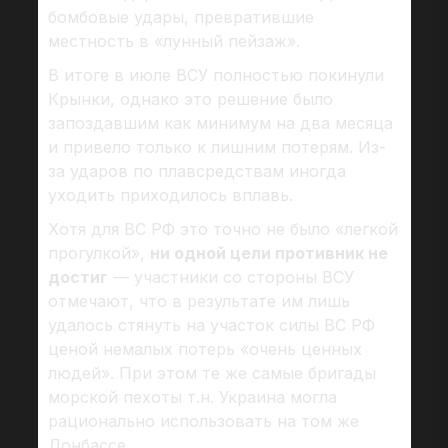
бомбовые удары, превратившие
местность в «лунный пейзаж».
В итоге в июле ВСУ полностью покинули
Крынки, однако это решение было
запоздавшим как минимум на два месяца
и привело только к лишним потерям. Из-
за ударов по плавсредствам иногда
уходить приходилось вплавь.
Хотя для ВС РФ это точно не было «легкой
прогулкой»,
ни одной цели противник не
достиг
— участники со стороны ВСУ
отмечают, что в результате им лишь
удалось стянуть на участок силы ВС РФ
ценой немалых потерь «очень ценных
людей». При этом те же самые бригады
морской пехоты т.н. Украина могла
рационально использовать на том же
Донбассе.