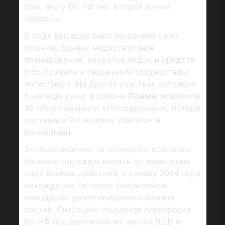
том, что у ВС РФ нет второй линии
обороны.
В ходе высадки было захвачено село
Крынки, однако недостаточное
планирование, нехватка лодок и средств
РЭБ привели к серьезным трудностям с
логистикой. На других участках ситуация
была еще хуже: в районе
Поймы
морпехов
36 обрмп накрыли «Искандерами», потери
составили 90 человек убитыми и
раненными.
Хотя изначально на операцию возлагали
большие надежды вплоть до изменения
хода боевых действий, к началу 2024 года
нахождение на плохо снабжаемом
плацдарме демотивировало личный
состав. Ситуацию ухудшили переброска
ВС РФ подкреплений из частей ВДВ и