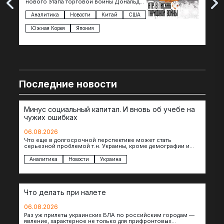
нового этапа торговой войны Дональда
The 
Трампа — пошлины введены в отношении
нов
импорта из более 100 стран…
с з
Аналитика
Новости
Китай
США
Ан
под
Южная Корея
Япония
Ве
Последние новости
Минус социальный капитал. И вновь об учебе на
чужих ошибках
06.08.2026
Что еще в долгосрочной перспективе может стать
серьезной проблемой т.н. Украины, кроме демографии и
уничтоженных объектов инфраструктуры, восстановление
которых будет…
Аналитика
Новости
Украина
Что делать при налете
06.08.2026
Раз уж прилеты украинских БЛА по российским городам —
явление, характерное не только для прифронтовых