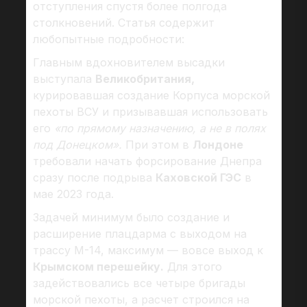
отступления спустя более полгода
столкновений. Статья содержит
любопытные подробности:
Главным вдохновителем высадки
выступала
Великобритания,
курировавшая создание Корпуса морской
пехоты ВСУ и призывавшая использовать
его
«по прямому назначению, а не в полях
под Донецком».
При этом в
Лондоне
требовали начать форсирование Днепра
сразу после подрыва
Каховской ГЭС
в
мае 2023 года.
Задачей минимум было создание и
расширение плацдарма с выходом на
трассу M-14, максимум — вовсе выход к
Крымском перешейку.
Для этого
задействовались все четыре бригады
морской пехоты, а расчет строился на