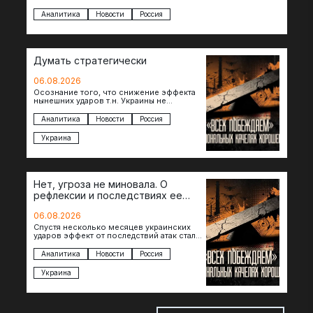
регионов, то становится логичным вопрос…
Аналитика
Новости
Россия
Думать стратегически
06.08.2026
Осознание того, что снижение эффекта
нынешних ударов т.н. Украины не
равноценно исчерпанию ее
возможностей — повод задаться
Аналитика
Новости
Россия
вопросом: что делать…
Украина
Нет, угроза не миновала. О
рефлексии и последствиях ее
отсутствия
06.08.2026
Спустя несколько месяцев украинских
ударов эффект от последствий атак стал
менее острым: с бензином стало легче,
коллапса розничной торговли не…
Аналитика
Новости
Россия
Украина