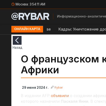
Москва:
3:54:12 AM
Информационно-аналитиче
еправе ВСУ в Орехове
Кадры: Уничтожение дроно
ОНЛАЙН КАРТА
Назад
О французском 
Африки
Rybar
29 июня 2024 г.
В издании AFP
объявили
о создании африк
которого назначили
Паскаля Янни
. В спек