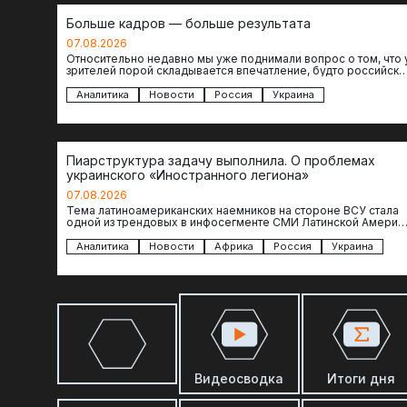
Больше кадров — больше результата
07.08.2026
Относительно недавно мы уже поднимали вопрос о том, что 
зрителей порой складывается впечатление, будто российски
операторы БЛА практически не…
Аналитика
Новости
Россия
Украина
Пиарструктура задачу выполнила. О проблемах
украинского «Иностранного легиона»
07.08.2026
Тема латиноамериканских наемников на стороне ВСУ стала
одной из трендовых в инфосегменте СМИ Латинской Америки
И последние полгода оттуда идет…
Аналитика
Новости
Африка
Россия
Украина
Видеосводка
Итоги дня