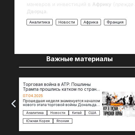
маневров и инвестиций в
Африку
(
прежде 
Дворца
.
Аналитика
Новости
Африка
Франция
Важные материалы
Торговая война в АТР: Пошлины
Трампа прошлись катком по странам
региона
07.04.2025
Прошедшая неделя знаменуется началом
нового этапа торговой войны Дональда
Трампа — пошлины введены в отношении
импорта из более 100 стран…
Аналитика
Новости
Китай
США
Южная Корея
Япония