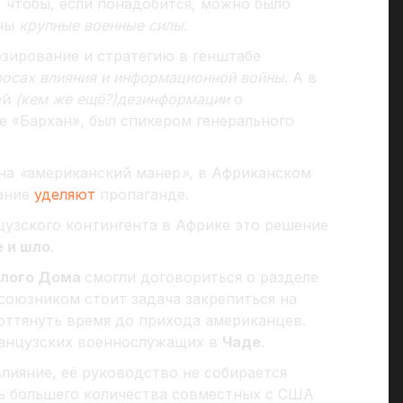
 чтобы, если понадобится, можно было
аны
крупные военные силы
.
озирование и стратегию в генштабе
росах влияния и информационной войны
. А в
ей
(кем же ещё?)
дезинформации
о
е «Бархан», был спикером генерального
 на
«
американский манер
»
, в Африканском
ание
уделяют
пропаганде.
узского контингента в Африке это решение
е и шло
.
лого Дома
смогли договориться о разделе
союзником стоит задача закрепиться на
оттянуть время до прихода американцев.
анцузских военнослужащих в
Чаде
.
лияние, её руководство не собирается
ь большего количества совместных с США