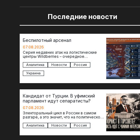
Последние новости
Беспилотный арсенал
07.08.2026
Серия недавних атак на логистические
центры Wildberries – очередное
свидетельство нарастающей угрозы для
российского тыла. И суть здесь даже не…
Аналитика
Новости
Россия
Украина
Кандидат от Турции. В уфимский
парламент идут сепаратисты?
07.08.2026
Электоральный цикл в России в самом
разгаре, а это значит, что на политическое
поле вновь выходят кандидаты с
сомнительной репутацией….
Аналитика
Новости
Россия