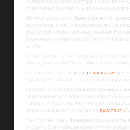
поддержка инфраструктуры и сбор данных,
оперативно подтянуть в африканские стр
До этой должности
Янни
отвечал за прогн
вооруженных сил, специализируясь на
воп
2022 после, якобы, распространения Росси
сворачивании французской миссии в Сахел
штаба.
Стоит заметить, что кандидатура выбрана
командовании ВС США также особое вним
Казалось бы, что на фоне
сокращения
франц
выглядит странным, но на деле
к этому вс
Видимо, хозяева
Елисейского Дворца
и
Бе
сфер влияния и теперь перед европейским 
нынешних позициях или, по крайней мере, 
Этим объясняются и недавние
действия
фр
Так что там, где у
Франции
пока еще есть в
уходить. В ближайшее время стоит ожидат