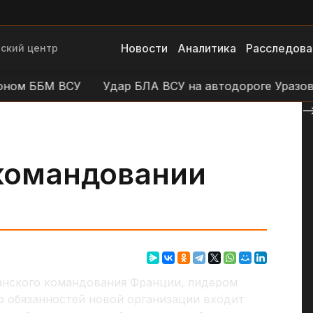
Новости
Аналитика
Расследова
ский центр
м ББМ ВСУ
Удар БЛА ВСУ на автодороге Уразово - 
--
командовании
анского командования Франции, лидером
тр обязанностей новой организации входит