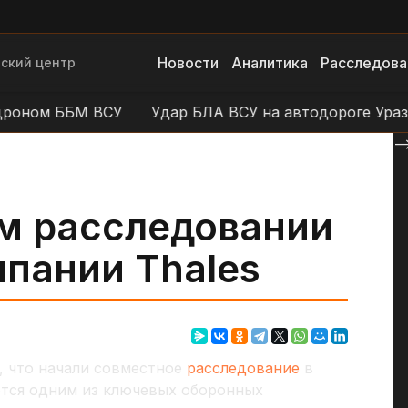
Новости
Аналитика
Расследова
ский центр
ом ББМ ВСУ
Удар БЛА ВСУ на автодороге Уразово 
--
м расследовании
пании Thales
, что начали совместное
расследование
в
яется одним из ключевых оборонных