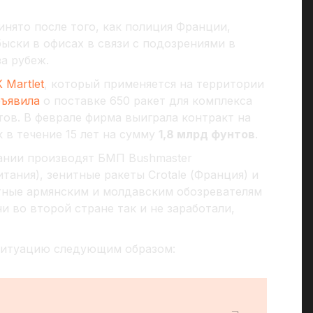
нято после того, как полиция Франции,
ыски в офисах в связи с подозрениями в
а рубеж.
 Martlet
, который применяется на территории
бъявила
о поставке 650 ракет для комплекса
ов. В феврале фирма выиграла контракт на
 в течение 15 лет на сумму
1,8 млрд фунтов
.
ании производят БМП Bushmaster
тания), зенитные ракеты Crotale (Франция) и
естные армянским и молдавским обозревателям
ни во второй стране так и не заработали,
итуацию следующим образом: