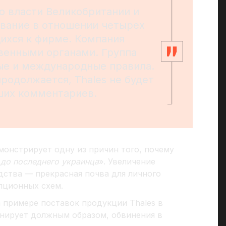
о власти Великобритании и
вание в отношении четырех
ихся к фирме. Компания
венными органами. Группа
ые и международные правила.
родолжается, Thales не будет
ших комментариев.
монстрирует одну из причин того, почему
 до последнего украинца
». Увеличение
ства — прекрасная почва для личного
пционных схем.
а примере поставок продукции Thales в
нирует должным образом, обвинения в