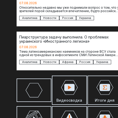
07.08.2026
Относительно недавно мы уже поднимали вопрос о том, что 
зрителей порой складывается впечатление, будто российски
операторы БЛА практически не…
Аналитика
Новости
Россия
Украина
Пиарструктура задачу выполнила. О проблемах
украинского «Иностранного легиона»
07.08.2026
Тема латиноамериканских наемников на стороне ВСУ стала
одной из трендовых в инфосегменте СМИ Латинской Америки
И последние полгода оттуда идет…
Аналитика
Новости
Африка
Россия
Украина
Видеосводка
Итоги дня