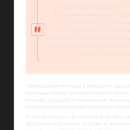
Thales подтверждает, чт
Франции начали расследо
организаций, относящ
сотрудничает со следст
соблюдает все национальн
Поскольку расследование п
давать дальней
Сложившаяся ситуация в очередной раз де
британцы крайне заинтересованы в «
войне
военных расходов и наращивание производ
обогащения и реализации различных корру
И это происходит не только в зоне СВО. Н
Молдавию и Армению, которая не функцио