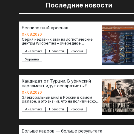
Последние новости
Беспилотный арсенал
07.08.2026
Серия недавних атак на логистические
центры Wildberries – очередное
свидетельство нарастающей угрозы для
российского тыла. И суть здесь даже не…
Аналитика
Новости
Россия
Украина
Кандидат от Турции. В уфимский
парламент идут сепаратисты?
07.08.2026
Электоральный цикл в России в самом
разгаре, а это значит, что на политическое
поле вновь выходят кандидаты с
сомнительной репутацией….
Аналитика
Новости
Россия
Больше кадров — больше результата