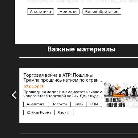
коррупции выглядят вполне оправданными
Аналитика
Новости
Великобритания
Важные материалы
Торговая война в АТР: Пошлины
Трампа прошлись катком по странам
региона
07.04.2025
Прошедшая неделя знаменуется началом
нового этапа торговой войны Дональда
Трампа — пошлины введены в отношении
импорта из более 100 стран…
Аналитика
Новости
Китай
США
Южная Корея
Япония