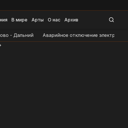
ния
В мире
Арты
О нас
Архив
- Дальний
Аварийное отключение электроснабжения
>