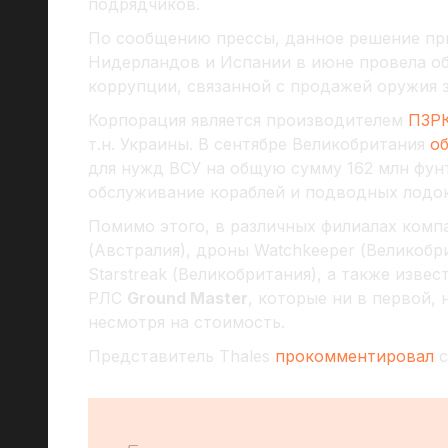
подрядчиков.
По сообщению прессы, данное решение при
Нидерландов и Испании в июне провела об
коррупции, связанной с продажей оружия з
Корпорация является производителем
ПЗРК
т.н. Украины. В сентябре Великобритания
о
для нужд ВСУ на общую сумму 162 млн фунт
обслуживание кораблей и подводных лодок
Помимо этого, в различных филиалах комп
(Австралия), дроны Watchkeeper (Великобри
Starstreak (Великобритания), а также изв
РЛС
Ground Master
, которые ни в первой, 
несмотря на стоимость.
Представитель Thales
прокомментировал
с