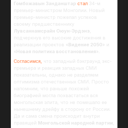
Гомбожавын Занданштар
стал
34-м
премьер-министром Монголии. Новый
премьер-министр пожелал успехов
своему предшественнику
Лувсаннамсрайн Оюун-Эрдэнэ
,
подчеркнув его высокие достижения в
реализации проектов «
Видение 2050
» и
«
Новая политика восстановления
».
Согласимся,
что западный бэкграунд экс-
премьера и реакция западных СМИ
показательны, однако не разделяем
оптимизма отечественных СМИ. Просто
напомним, что раньше похожей
биографией могла похвастаться вся
монгольская элита, что не помешало ее
нынешнему дрейфу в сторону от России.
Да и сама смена происходит внутри
правящей
Монгольской народной партии
,