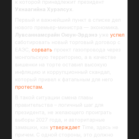
к которой принадлежит президент
Ухнаагийна Хурэлсух
.
Первый и важнейший пункт в списке дел
нового премьер-министра — экономика.
Лувсаннамсрайн Оюун-Эрдэнэ
уже
успел
саботировать новый торговый договор с
ЕАЭС,
сорвать
проект газопровода через
монгольскую территорию, а в качестве
вишенки на торте оставил высокую
инфляцию и коррупционный скандал,
который привел к фатальным для него
протестам.
В такой ситуации смена главы
правительства – логичный шаг для
президента, не желающего проиграть
выборы 2027 года, и авторитарные
замашки, как
утверждает
Time, здесь не
причем. С одной стороны, это должно