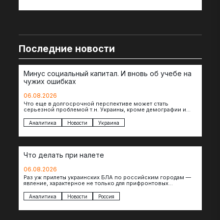
Последние новости
Минус социальный капитал. И вновь об учебе на
чужих ошибках
06.08.2026
Что еще в долгосрочной перспективе может стать
серьезной проблемой т.н. Украины, кроме демографии и
уничтоженных объектов инфраструктуры, восстановление
которых будет…
Аналитика
Новости
Украина
Что делать при налете
06.08.2026
Раз уж прилеты украинских БЛА по российским городам —
явление, характерное не только для прифронтовых
регионов, то становится логичным вопрос…
Аналитика
Новости
Россия