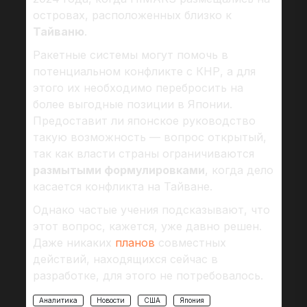
островах, расположенных близко к
Тайваню
.
Ракетные системы могут помочь в
потенциальном конфликте с КНР, а для
этого их необходимо перебросить на
более выгодные позиции в Японии.
Предоставит ли японское руководство
такую возможность — вопрос открытый,
так как власти страны ограничиваются
размытыми формулировками
, когда дело
касается конфликта на Тайване.
Однако частые учения подсказывают, что
этот вопрос, кажется, уже давно решен.
Даже никаких
планов
совместных
действий, находящихся сейчас в
разработке, для этого не потребовалось.
Аналитика
Новости
США
Япония