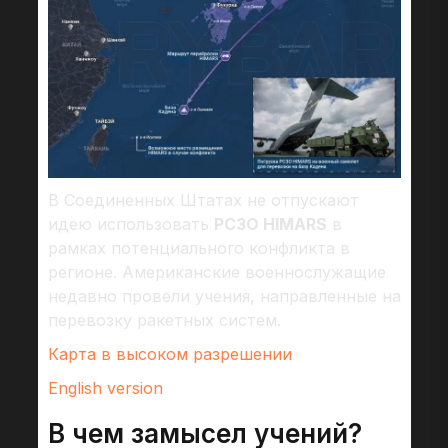
В Соединенных Штатах не отпускают
идею использовать
РСЗО HIMARS
в
рамках потенциального конфликта в
регионе. Американские военнослужащие
недавно провели учения, направленные на
перевозку ракетных систем.
Карта в высоком разрешении
English version
В чем замысел учений?