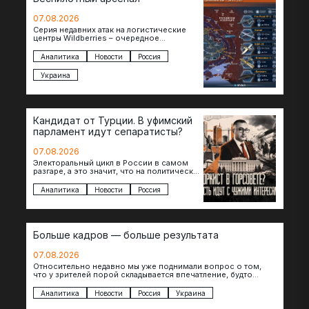
07.08.2026
Серия недавних атак на логистические
центры Wildberries – очередное
свидетельство нарастающей угрозы для
российского тыла. И суть здесь даже не…
Аналитика
Новости
Россия
Украина
Кандидат от Турции. В уфимский
парламент идут сепаратисты?
07.08.2026
Электоральный цикл в России в самом
разгаре, а это значит, что на политическое
поле вновь выходят кандидаты с
сомнительной репутацией….
Аналитика
Новости
Россия
Больше кадров — больше результата
07.08.2026
Относительно недавно мы уже поднимали вопрос о том,
что у зрителей порой складывается впечатление, будто
российские операторы БЛА практически не…
Аналитика
Новости
Россия
Украина