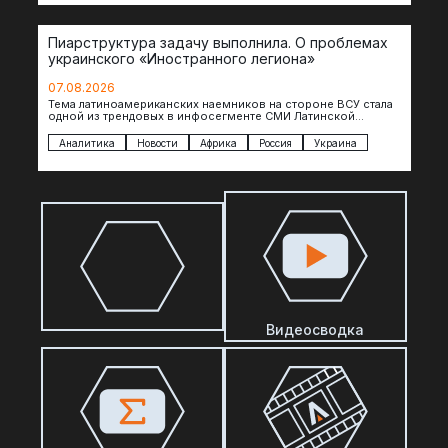
Пиарструктура задачу выполнила. О проблемах
украинского «Иностранного легиона»
07.08.2026
Тема латиноамериканских наемников на стороне ВСУ стала
одной из трендовых в инфосегменте СМИ Латинской
Америки. И последние полгода оттуда идет…
Аналитика
Новости
Африка
Россия
Украина
Видеосводка