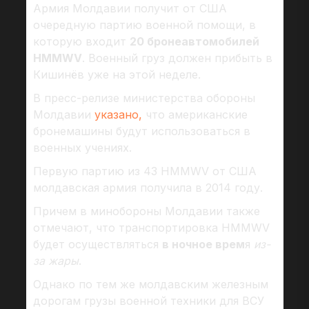
Армия Молдавии получит от США
очередную партию военной помощи, в
которую входит
20 бронеавтомобилей
HMMWV
. Военный груз должен прибыть в
Кишинёв уже на этой неделе.
В пресс-релизе министерства обороны
Молдавии
указано,
что американские
бронемашины будут использоваться в
военных учениях.
Первую партию из 43 HMMWV от США
молдавская армия получила в 2014 году.
Причем в минобороны Молдавии также
отмечают, что транспортировка HMMWV
будет осуществляться
в ночное врем
я
из-
за жары
.
Однако по тем же молдавским железным
дорогам грузы военной техники для ВСУ