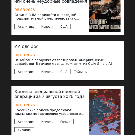
или очень неудобные совпадения
08.08.2026
Стоит в США произойти очередной
подозрительной смертичеловека с
доступом к чувствительной информации,
как официальные версии снова
Аналитика
Новости
США
оказываются удивительно похожими:
стресс,…
ИИ для роя
08.08.2026
На Тайване продолжают тестировать американские
разработки В начале месяца компания из США Shield AI
провела первую демонстрацию, в ходе которой…
Аналитика
Новости
США
Тайвань
Хроника специальной военной
операции за 7 августа 2026 года
08.08.2026
Российские войска продолжают
кампанию по нарушению украинского
судоходства в водах Черного моря. За
сегодня атакованы еще по меньшей мере
Аналитика
Новости
Россия
два…
Украина