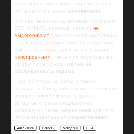
тоже перевозят в ночное время, но всё
это делается в целях
конспирации
.
К слову, американцы активно поставляют
ВСУ HMMWV, которые, однако,
не
выдерживают
даже сезонной распутицы.
Более того, американские бронемашины
такого типа приходили на т.н. Украину
неисправными,
так как их переправляли
из других регионов, где они
не
обслуживались годами
.
С одной стороны, Запад активно
вооружает Молдавию как потенциальный
антироссийский фронт. С другой,
западные страны традиционно
используют такие направления для того,
чтобы
избавиться от старой техники
.
Аналитика
Новости
Молдавия
США