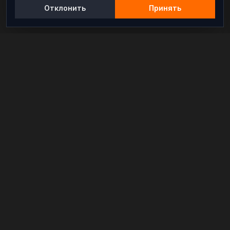
Отклонить
Принять
Независимый информационно-аналитический
проект, освещающий конфликты и геополитические
события в мире.
РАЗДЕЛЫ
Новости
Аналитика
Расследования
В мире