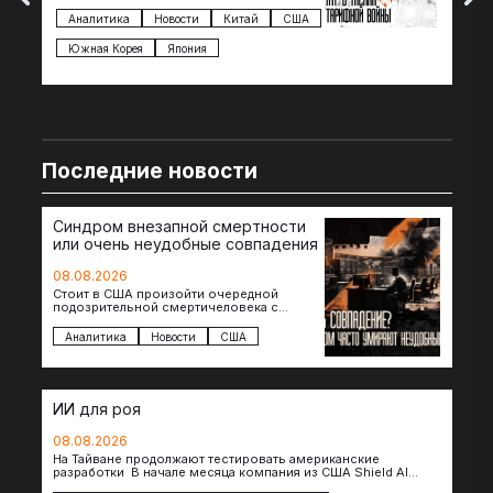
Трампа — пошлины введены в отношении
нов
импорта из более 100 стран…
с з
Аналитика
Новости
Китай
США
Ан
под
Южная Корея
Япония
Ве
Последние новости
Синдром внезапной смертности
или очень неудобные совпадения
08.08.2026
Стоит в США произойти очередной
подозрительной смертичеловека с
доступом к чувствительной информации,
как официальные версии снова
Аналитика
Новости
США
оказываются удивительно похожими:
стресс,…
ИИ для роя
08.08.2026
На Тайване продолжают тестировать американские
разработки В начале месяца компания из США Shield AI
провела первую демонстрацию, в ходе которой…