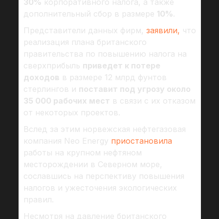
30%
корпоративного налога, а также
дополнительный сбор в размере
10%
.
Представители данных фирм,
заявили,
что
реализация плана британского
правительства по повышению налога на
сверхприбыль
приведет к потере
доходов
в размере 12 млрд фунтов
стерлингов и
поставит под угрозу около
35 000 рабочих мест
в связи с их отказом
от некоторых проектов.
Вслед за этим норвежская нефтегазовая
компания Neo Energy
приостановила
работы на крупном нефтяном
месторождении в Северном море,
сославшись на перспективу повышения
налогов и ужесточения экологических
правил.
Несмотря на давление британского