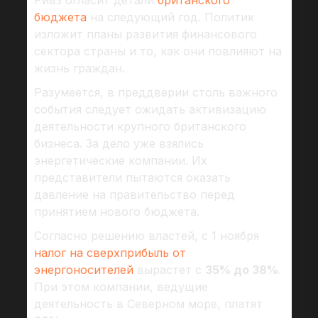
Ривз огласит детали
британского
бюджета
на следующий год. Политик
изложит планы развития финансового
сектора страны и то, как они повлияют на
жизнь граждан.
Разумеется, в преддверии столь важного
события следует ожидать активизацию
деятельности крупного британского
бизнеса. За дело уже взялись
энергетические компании. Их
представители пытаются оказать
давление на правительство перед
принятием нового бюджета.
Согласно решению властей, с 1 ноября
налог на сверхприбыль от
энергоносителей
вырастет с
35% до 38%
.
При этом компании, ведущие
деятельность в Северном море, платят