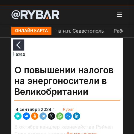
айоне мыса Фиолент в н.п. Севастополь
Работа ПВ
ОНЛАЙН КАРТА
Назад
О повышении налогов
на энергоносители в
Великобритании
Rybar
4 сентября 2024 г.
В октябре канцлер казначейства Рэйчел