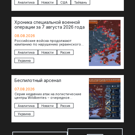
Аналитика
Новости
США
Тайвань
Хроника специальной военной
операции за 7 августа 2026 года
08.08.2026
Российские войска продолжают
кампанию по нарушению украинского
судоходства в водах Черного моря. За
сегодня атакованы еще по меньшей мере
Аналитика
Новости
Россия
два…
Украина
Беспилотный арсенал
07.08.2026
Серия недавних атак на логистические
центры Wildberries – очередное
свидетельство нарастающей угрозы для
российского тыла. И суть здесь даже не…
Аналитика
Новости
Россия
Украина