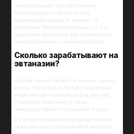
пожертвования. Соответственно,
бухгалтерская отчетность этих
организаций проходит именно по
категории “благотворительность”. Это
идеальное прикрытие для оптимизации
налогообложения и защиты средств.
Сколько зарабатывают на
эвтаназии?
Крайне сложно провести точную оценку
рынка, поскольку в процесс вовлечены
медицинские корпорации [big pharma],
страховые компании, а также
непосредственно поставщики “услуг».
С учетом проведения предварительных
медицинских исследований и анализов,
госпитализации и/или предоставления