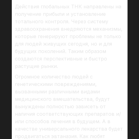
Действия глобальных ТНК направлены на
получение прибыли и установление
тотального контроля. Через систему
здравоохранения внедряются механизмы,
которые генерируют проблемы не только
для людей живущих сегодня, но и для
будущих поколений. Таким образом
создаются перспективные и быстро
растущие рынки.
Огромное количество людей с
генетическими повреждениями,
вызванными различными видами
медицинского вмешательства, будут
вынуждены полностью зависеть от
наличия соответствующих препаратов и/
или способов лечения в будущем. А в
качестве универсального лекарства будет
продвигаться эвтаназия. Как любят