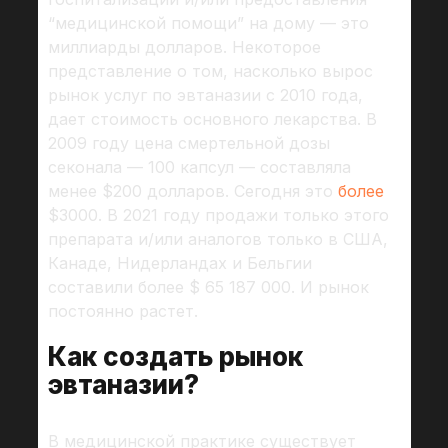
“медицинской помощи” на дому — это
миллиарды долларов. Некоторое
представление о том, насколько вырос
рынок услуг по эвтаназии с 2010 года,
дает стоимость основного лекарства. В
2009 году цена смертельной дозы
секонала — 100 капсул — составляла
менее $200 долларов. Сегодня это
более
$3000. В 2021 году продажи только этого
препарата и/или аналогов только в США,
Канаде, Нидерландах и Бельгии
составили более $ 65 187 000. И рынок
постоянно растет.
Как создать рынок
эвтаназии?
В медицинской практике существует