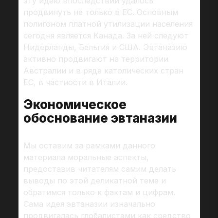
эту идею впоследствии удалось
продвинуть не только в ЕС. Основным
полигоном платной утилизации населения
сегодня является Канада. За ней следуют
Нидерланды, Бельгия и США. Эвтаназию
активно продвигают на территории
Австралии и в ряде католических стран
ЕС, в частности в Италии.
Экономическое
обоснование эвтаназии
Мы оставим за рамками данного
материала моральные аспекты,
предоставив читателям самим делать
выводы по этой деликатной теме и
обратимся только к фактам и цифрам.
Сама идея эвтаназии изначально
продвигалась глобалистами как средство