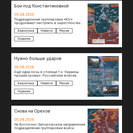
Бои под Константиновкой
05.08.2026
Подразделения группировки «Юг»
продолжают наступать в окрестностях
Константиновки после освобождения
города. Пока на восточном фланге идут
Аналитика
Новости
Россия
ожесточенные бои за окраины…
Украина
Нужно больше ударов
05.08.2026
Ещё одна ночь в столице т.н. Украины
прошла громко. Российские войска
поразили транспортно-логистические
объекты и предприятия в Киеве и
Аналитика
Новости
Россия
окрестностях….
Украина
Снова на Орехов
05.08.2026
На Восточно-Запорожском направлении
подразделения группировки войск
«Восток» продвигаются по всей ширине