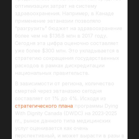
оптимизации затрат на систему
здравоохранения. Например, в Канаде
применение эвтаназии позволяло
“разгрузить” бюджет на здравоохранение
более чем на $136.8 млн в 2017 году.
Сегодня эта цифра оценочно составляет
уже более $300 млн. Это укладывается в
стратегию сокращения государственных
расходов в рамках дискредитации
национальных правительств.
В зависимости от региона, количество
смертей через эвтаназию сегодня
составляет от 1% до 4%. Исходя из
стратегического плана
программы Dying
With Dignity Canada (DWDC) на 2023-2025
гг., рынок данного типа медицинских
услуг оценивается как очень
перспективный, и может вырасти в разы в