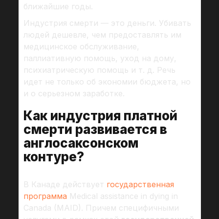
ближайшие годы.
Индустрия смерти — это деньги. Убивать
людей дешевле, чем предоставлять им
медицинское обслуживание,
паллиативную помощь, уход на дому,
психиатрическую помощь и т. д. Речь
идет не только об экономии бюджета, но
и о серьезном заработке.
Как индустрия платной
смерти развивается в
англосаксонском
контуре?
В Канаде действует
государственная
программа
Medical assistance in dying in
Canada (MAID). Причем специфичными