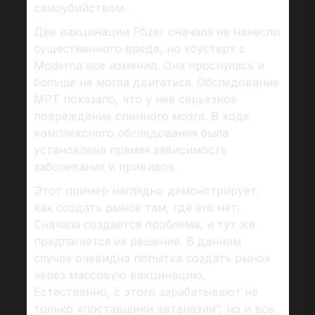
самоубийством.
Две вакцинации Pfizer сначала не нанесли
существенного вреда, но «бустер» с
Moderna все изменил. Она проснулась и
больше не могла двигаться. Обследование
МРТ показало, что у нее серьезное
повреждение спинного мозга. В ходе
комплексного обследования была
установлена прямая зависимость
заболевания и прививок.
Этот пример наглядно демонстрирует,
как создать рынок там, где его нет.
Сначала создается проблема, и тут же
предлагается ее решение. В данном
случае очевидна попытка создать рынок
через массовую вакцинацию.
Естественно, с этого зарабатывают не
только «поставщики эвтаназии”, но и все