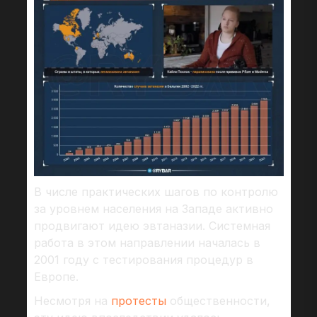
В числе практических шагов по контролю
за уровнем населения на Западе активно
продвигают идею эвтаназии. Системная
работа в этом направлении началась в
2001 году с тестирования процедур в
Европе.
Несмотря на
протесты
общественности,