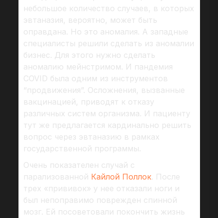
небольшое количество случаев, в которых
эвтаназия, вероятно, может быть
оправдана. Но это аномалия. А западные
специалисты решили сделать из аномалии
бизнес. Для этого нужно сделать
аномалию мейнстримом. И пандемия
COVID была одним из инструментов
“продвижения”. Осложнения, вызванные
вакцинацией, приводят к отказу
различных систем организма. И пациенту
тут же предлагается кардинально решить
вопрос через эвтаназию в рамках
государственной программы.
Очень показателен случай с
парализованной
Кайлой Поллок
. После
трех «прививок» у нее отказали ноги и
был непоправимо поврежден спинной
мозг. Ей посоветовали покончить жизнь