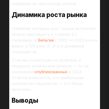
компании из сектора big pharma.
Динамика роста рынка
Наиболее наглядно рост рынка эвтаназии
можно проследить в странах ЕС.
Например, в
Бельгии
с 2002 по 2022 рынок
вырос в 123 раза (!). И эта динамика
сохраняется.
Если мы посмотрим на проблему в
гендрено-этническом разрезе — то на
основании
опубликованных
в США
отчетов выяснится, что наибольшее
количество пациентов — это белые
мужчины.
Выводы