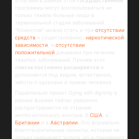
услугами в рамках этой
государственной
программы могут воспользоваться не
только тяжело больные люди в
терминальной стадии заболеваний.
“Клиентом” можно стать и при
отсутствии
средств
к существованию,
наркотической
зависимости
, и
отсутствии
положительной
динамики при лечении
тяжелых заболеваний. Причем этот
список постоянно расширяется
и
дополняется под видом, естественно,
заботы о здоровье и правах человека.
Параллельно проект Dying with digninty в
разных формах сейчас уверенно
распространяется по странам
англосаксонского контура. В
США
, в
Британии
и в
Австралии
. Это формально
благотворительные проекты, которые не
только оказывают услуги, но и принимают