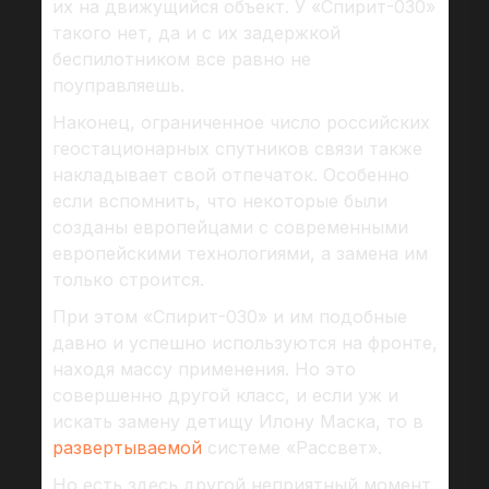
их на движущийся объект. У «Спирит-030»
такого нет, да и с их задержкой
беспилотником все равно не
поуправляешь.
Наконец, ограниченное число российских
геостационарных спутников связи также
накладывает свой отпечаток. Особенно
если вспомнить, что некоторые были
созданы европейцами с современными
европейскими технологиями, а замена им
только строится.
При этом «Спирит-030» и им подобные
давно и успешно используются на фронте,
находя массу применения. Но это
совершенно другой класс, и если уж и
искать замену детищу Илону Маска, то в
развертываемой
системе «Рассвет».
Но есть здесь другой неприятный момент.