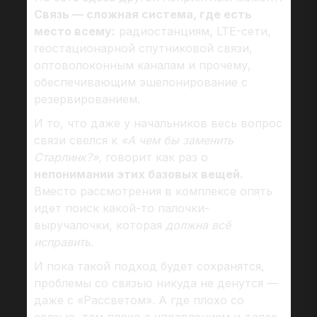
Связь — сложная система, где есть
место всему:
радиостанциям, LTE-сети,
геостационарной спутниковой связи,
оптоволоконным каналам и прочему,
обеспечивающим эшелонирование с
резервированием.
И то, что даже у начальников весь вопрос
связи свелся к
«А чем бы заменить
Старлинк?»,
говорит как раз о
непонимании этих базовых вещей.
Вместо рассмотрения в комплексе опять
идет поиск какой-то палочки-
выручалочки, которая
должна
всё
исправить.
И пока такой подход будет сохранятся,
проблемы со связью никуда не денутся —
даже с «Рассветом». А где плохо со