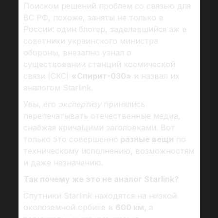
Поиском решений проблем со связью для
ВС РФ, похоже, заняты не только в
России: один блогер, заделавшийся аж в
советники украинского министра
обороны, внезапно узнал о
существовании станций космической
связи (СКС)
«Спирит-030»
и назвал их
аналогом Starlink.
Увы, его
экспертизу
принялись
перепечатывать отечественные медиа,
снабжая кричащими заголовками. Вот
только это совершенно
разные вещи
по
техническому исполнению, возможностям
и даже назначению.
Так почему же это не аналог Starlink?
Спутники Starlink находятся на низкой
околоземной орбите в
600 км,
а