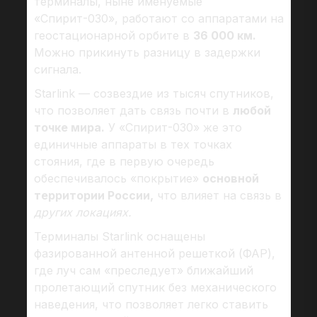
терминалы, ныне именуемые
«Спирит-030», работают со аппаратами на
геостационарной орбите в
36 000 км.
Можно прикинуть разницу в задержки
сигнала.
Starlink — созвездие из тысяч спутников,
что позволяет дать связь почти в
любой
точке мира.
У «Спирит-030» же это
единичные аппараты в тех точках
стояния, где в первую очередь
обеспечивалось «покрытие»
основной
территории России,
что влияет на связь в
других локациях.
Терминалы Starlink оснащены
фазированной антенной решеткой (ФАР),
где луч сам «преследует» ближайший
пролетающий спутник без механического
наведения, что позволяет легко ставить