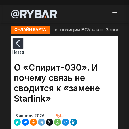
дар БЛА "Молния" по позиции ВСУ в н.п. Золочев
ОНЛАЙН КАРТА
Назад
О «Спирит-030». И
почему связь не
сводится к «замене
Starlink»
Rybar
8 апреля 2026 г.