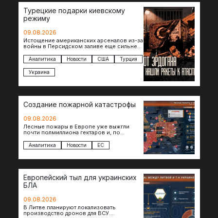
Турецкие подарки киевскому
режиму
09.08.2026
Истощение американских арсеналов из-за
войны в Персидском заливе еще сильнее
снизило шансы на новые поставки
американских ракет т.н. Украине. И…
Аналитика
Новости
США
Турция
Украина
Создание пожарной катастрофы
09.08.2026
Лесные пожары в Европе уже выжгли
почти полмиллиона гектаров и, по
предварительной оценке, они обошлись
экономике в €15,6–19,1 млрд. К…
Аналитика
Новости
ЕС
Европейский тыл для украинских
БЛА
09.08.2026
В Литве планируют локализовать
производство дронов для ВСУ.