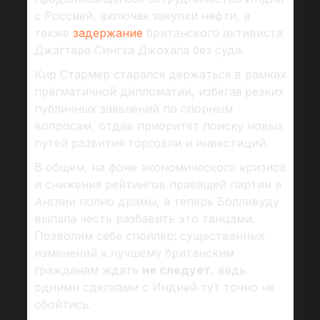
с Россией, включая закупки нефти, а
также
задержание
британского активиста
Джагтара Сингха Джохала без суда.
Кир Стармер старался держаться в рамках
прагматичной дипломатии, избегая резких
публичных заявлений по спорным
вопросам, отдав приоритет поиску новых
путей развития торговли и инвестиций.
В общем, на фоне экономического кризиса
и снижения рейтингов правящей партии в
Англии полно драмы, а теперь Болливуду
выпала честь разбавить это танцами.
Позволим себе спойлер: существенных
изменений к лучшему британским
гражданам ждать
не следует
, ведь
одними сделками с Индией тут точно не
обойтись.