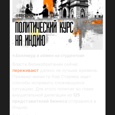
«
Болливуд в обмен на студентов
»
Власти Великобритании сейчас
переживают
далеко не лучшие времена.
Премьер-министр Кир Стармер ищет
способы исправить сложившуюся
ситуацию. Для этого политик во главе
внушительной делегации из
125
представителей бизнеса
отправился в
Индию.