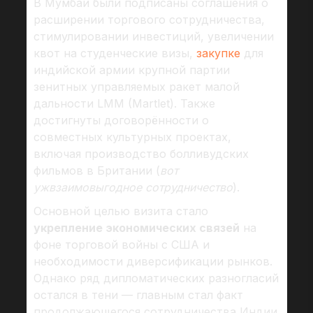
В Мумбаи были подписаны соглашения о
расширении торгового сотрудничества,
стимулировании инвестиций, увеличении
квот на студенческие визы,
закупке
для
индийской армии крупной партии
зенитных управляемых ракет малой
дальности LMM (Martlet). Также
достигнуты договорённости о
совместных культурных проектах,
включая производство болливудских
фильмов в Британии (
вот
ужвзаимовыгодное сотрудничество
).
Основной целью визита стало
укрепление экономических связей
на
фоне торговой войны с США и
необходимости диверсификации рынков.
Однако ряд дипломатических разногласий
остался в тени — главным стал факт
продолжающегося сотрудничества Индии