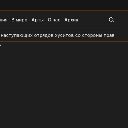
ния
В мире
Арты
О нас
Архив
ающих отрядов хуситов со стороны правительственны
>