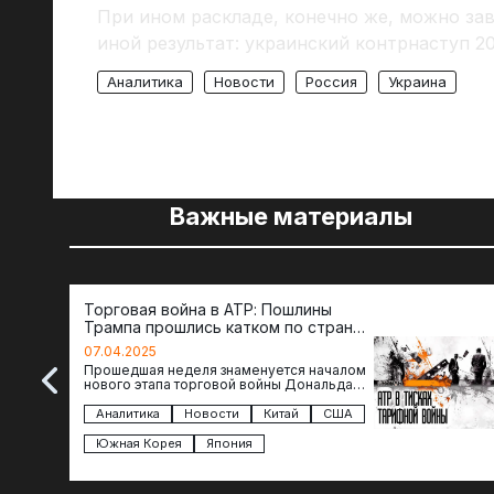
При ином раскладе, конечно же, можно зав
иной результат: украинский контрнаступ 20
Аналитика
Новости
Россия
Украина
Важные материалы
Торговая война в АТР: Пошлины
Трампа прошлись катком по странам
региона
07.04.2025
Прошедшая неделя знаменуется началом
нового этапа торговой войны Дональда
Трампа — пошлины введены в отношении
импорта из более 100 стран…
Аналитика
Новости
Китай
США
Южная Корея
Япония