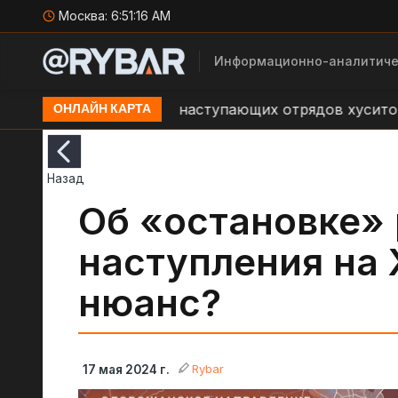
Москва:
6:51:17 AM
Информационно-аналитиче
я об обстрелах наступающих отрядов хуситов со сто
ОНЛАЙН КАРТА
Назад
Об «остановке»
наступления на 
нюанс?
Rybar
17 мая 2024 г.