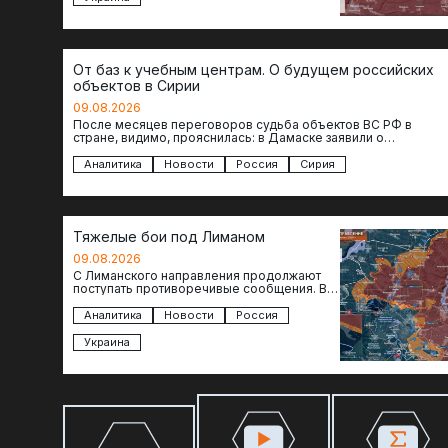
От баз к учебным центрам. О будущем российских
объектов в Сирии
09.08.2026
После месяцев переговоров судьба объектов ВС РФ в
стране, видимо, прояснилась: в Дамаске заявили о
подписании меморандума по трансформации базы…
Аналитика
Новости
Россия
Сирия
Тяжелые бои под Лиманом
09.08.2026
С Лиманского направления продолжают
поступать противоречивые сообщения. В
нескольких населенных пунктах
продолжаются ожесточенные бои, а из
Аналитика
Новости
Россия
некоторых уже длительное время…
Украина