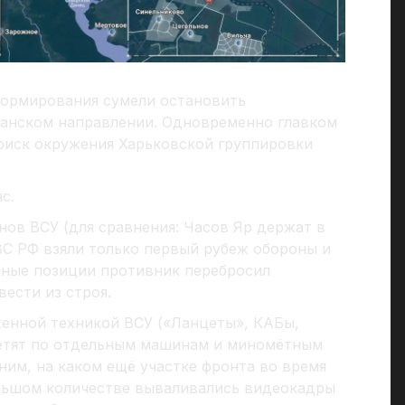
 формирования сумели остановить
анском направлении. Одновременно главком
риск окружения Харьковской группировки
с.
ов ВСУ (для сравнения: Часов Яр держат в
 ВС РФ взяли только первый рубеж обороны и
енные позиции противник перебросил
ести из строя.
енной техникой ВСУ («Ланцеты», КАБы,
етят по отдельным машинам и миномётным
ним, на каком ещё участке фронта во время
ольшом количестве вываливались видеокадры