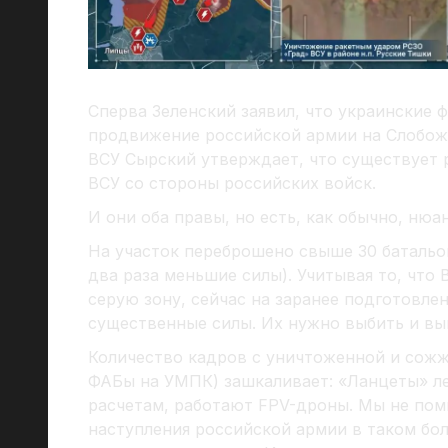
Сперва Зеленский заявил, что украинские
продвижение российской армии на Слобож
ВСУ Сырский утверждает, что существует 
ВСУ со стороны российских войск.
И они оба правы, но есть, как обычно, нюан
На участок переброшено свыше 30 батальон
два раза меньшие силы). Учитывая то, что
серую зону, сейчас на заранее подготовл
существенные силы. Их нужно выбить и выв
Количество кадров с уничтоженной и сожж
ФАБы на УМПК) зашкаливает: «Ланцеты» л
расчетам, работают FPV-дроны. Мы не пом
наступления российской армии в таком б