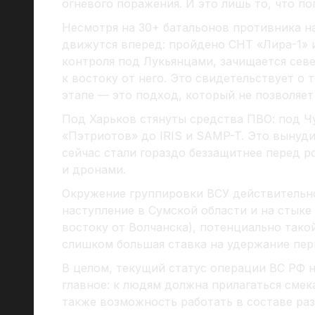
огневого поражения. И это лишь то, что по
Несмотря на 30+ батальонов противника на
движутся вперед: пройдено СНТ «Лира-1» 
контроля под Лукьянцами, зачищается сев
к востоку от него. Это свидетельствует о
этапе — это подход, который не позволяет
Под Харьков стянуты средства ПВО: под Ч
«Пэтриотов» до IRIS и SAMP-T. Это вынуди
сейчас стали гораздо беззащитнее перед 
и дронами.
Окружение группировки ВСУ действительно
наступление в Сумской области и на стыке 
востоку от Волчанска), потенциально тако
слишком большая ставка на удержание пер
В целом, текущий статус операции ВС РФ
главное: к людям должна прилагаться смек
также возможность работать в составе ра