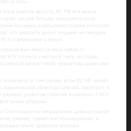
пало в Сеть.
 этом участке фронта, ВС РФ всё равно
и начат штурм Липцев, расширена зона
ерный Волчанск и расширяется зона контроля
 том, что завалить фронт людьми на текущем
 ВСУ стабилизовать фронт.
угуевым фиксируется весь набор от
ло ВСУ оголить участки в тылу, которые
российской баллистикой, крылатыми ракетами
 возможно: в том случае, если ВС РФ начнёт
с Харьковской областью (или же, наоборот, к
й вариант развития событий возможен. У ВСУ
вой линии обороны.
 на Слобожанском направлении демонстрирует
алка, умение, грамотное планирование, а
зведывательно-ударного контура.