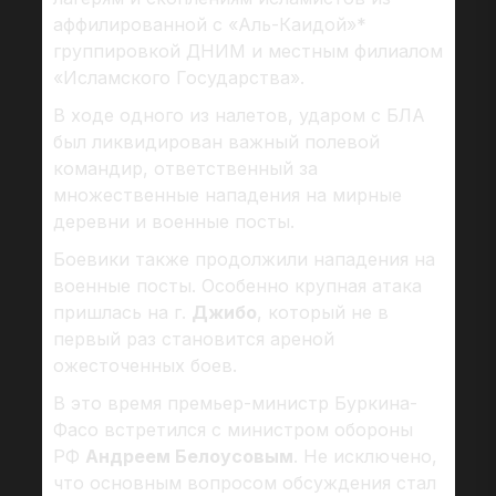
аффилированной с «Аль-Каидой»*
группировкой ДНИМ и местным филиалом
«Исламского Государства».
В ходе одного из налетов, ударом с БЛА
был ликвидирован важный полевой
командир, ответственный за
множественные нападения на мирные
деревни и военные посты.
Боевики также продолжили нападения на
военные посты. Особенно крупная атака
пришлась на г.
Джибо
, который не в
первый раз становится ареной
ожесточенных боев.
В это время премьер-министр Буркина-
Фасо встретился с министром обороны
РФ
Андреем Белоусовым
. Не исключено,
что основным вопросом обсуждения стал