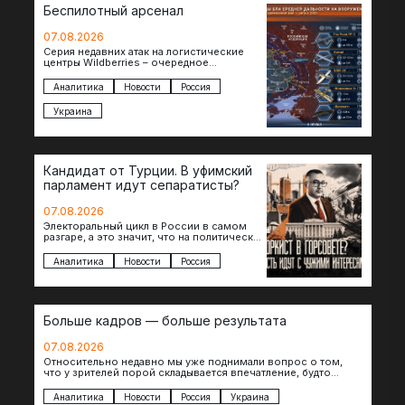
Беспилотный арсенал
07.08.2026
Серия недавних атак на логистические
центры Wildberries – очередное
свидетельство нарастающей угрозы для
российского тыла. И суть здесь даже не…
Аналитика
Новости
Россия
Украина
Кандидат от Турции. В уфимский
парламент идут сепаратисты?
07.08.2026
Электоральный цикл в России в самом
разгаре, а это значит, что на политическое
поле вновь выходят кандидаты с
сомнительной репутацией….
Аналитика
Новости
Россия
Больше кадров — больше результата
07.08.2026
Относительно недавно мы уже поднимали вопрос о том,
что у зрителей порой складывается впечатление, будто
российские операторы БЛА практически не…
Аналитика
Новости
Россия
Украина