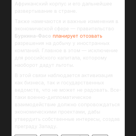
Африканский корпус и его дальнейшее
развертывание в стране.
Также намечаются и важные изменения в
экономической сфере — правительство
Буркина-Фасо
планирует отозвать
разрешения на добычу у иностранных
компаний. Главное в этом — исключение
для российского капитала, которому
наоборот дадут льготы.
В этой связи наблюдается активизация
как бизнеса, так и государственных
ведомств, что не может не радовать. Все-
таки военно-дипломатическое
взаимодействие должно сопровождаться
экономическими проектами, дабы
утвердить собственные интересы, создав
преграду Западу.