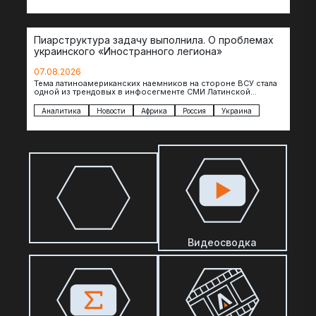
Пиарструктура задачу выполнила. О проблемах
украинского «Иностранного легиона»
07.08.2026
Тема латиноамериканских наемников на стороне ВСУ стала
одной из трендовых в инфосегменте СМИ Латинской
Америки. И последние полгода оттуда идет…
Аналитика
Новости
Африка
Россия
Украина
Видеосводка