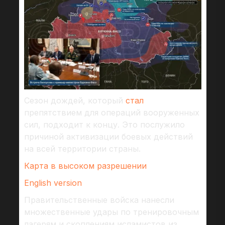
Сезон дождей, который
стал
препятствием для операций вооруженных
сил, подходит к концу. Это послужило
причиной активизации боевых действий
на всей территории страны.
Карта в высоком разрешении
English version
Правительственные войска нанесли
множественные удары по тренировочным
лагерям и скоплениям исламистов из