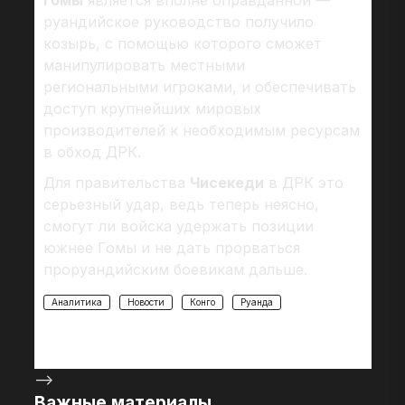
Гомы
является вполне оправданной —
руандийское руководство получило
козырь, с помощью которого сможет
манипулировать местными
региональными игроками, и обеспечивать
доступ крупнейших мировых
производителей к необходимым ресурсам
в обход ДРК.
Для правительства
Чисекеди
в ДРК это
серьезный удар, ведь теперь неясно,
смогут ли войска удержать позиции
южнее Гомы и не дать прорваться
проруандийским боевикам дальше.
Аналитика
Новости
Конго
Руанда
-->
Важные материалы