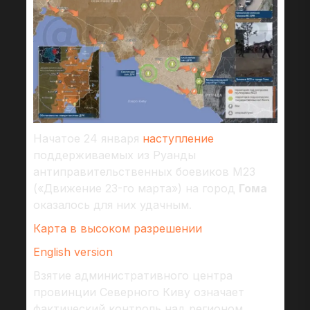
Начатое 24 января
наступление
поддерживаемых из Руанды
антиправительственных боевиков М23
(«Движение 23-го марта») на город
Гома
оказалось для них удачным.
Карта в высоком разрешении
English version
Взятие административного центра
провинции Северного Киву означает
фактический контроль над регионом.