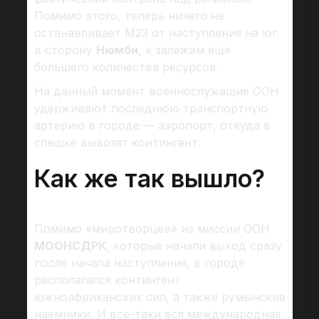
Помимо этого, теперь ничего не
останавливает М23 от наступления на юг
в сторону
Нюмби
, к залежам еще
большего количества ресурсов.
На данный момент военнослужащие ООН
удерживают последнюю транспортную
артерию в городе — аэропорт, откуда в
спешке вывозят контингент.
Как же так вышло?
Помимо «миротворцев» из миссии ООН
МООНСДРК
, которые начали выход сразу
после начала наступления, в городе
располагался контингент
южноафриканских сил, а также румынские
наемники. И все-таки вся международная