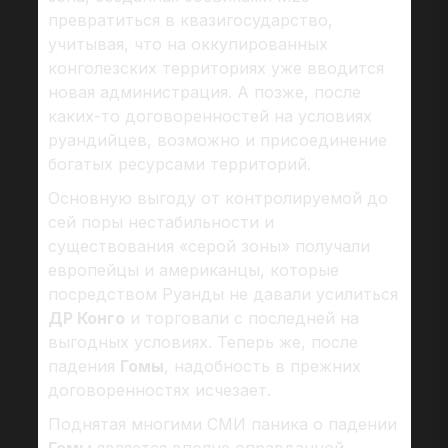
превратиться в квазигосударство,
учитывая, что на оккупированных
конголезских территориях уже вводится
новая администрация. А позже, после
каких-то договоренностей на условиях
руандийцев, возможно и присоединение
богатых ресурсами территорий.
Основную выгоду от контролируемой до
сей поры нестабильности и
существования «серой зоны» получали
европейцы и американцы, которые
посредством Руанды не давали усилиться
ДР Конго
и торговали с последней на
выгодных условиях. Теперь же, после
падения
Гомы
, надобность в прежних
договоренностях исчезает.
Поднятая многими СМИ паника о падении