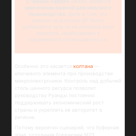
в
Черной Африке
сейчас является
критически важной для мирового
производства
. Дело в том, что
именно на востоке ДР Конго
добывается
чуть ли не половина
всех
ресурсов, необходимых в
современной промышленности.
Особенно это касается
колтана
—
ключевого элемента при производстве
микроэлектроники. Контроль над добычей
столь ценного ресурса позволит
руководству Руанды постоянно
поддерживать экономический рост
страны и укреплять её авторитет в
регионе.
Потому вероятен сценарий, что буферная
зона, созданная боевиками М23