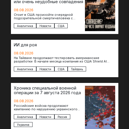
или очень неудобные совпадения
08.08.2026
Стоит в США произойти очередной
подозрительной смертичеловека с
доступом к чувствительной информации,
как официальные версии снова
Аналитика
Новости
США
оказываются удивительно похожими:
стресс,…
ИИ для роя
08.08.2026
На Тайване продолжают тестировать американские
разработки В начале месяца компания из США Shield AI
провела первую демонстрацию, в ходе которой…
Аналитика
Новости
США
Тайвань
Хроника специальной военной
операции за 7 августа 2026 года
08.08.2026
Российские войска продолжают
кампанию по нарушению украинского
судоходства в водах Черного моря. За
сегодня атакованы еще по меньшей мере
Аналитика
Новости
Россия
два…
Украина