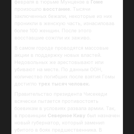
февраля в тюрьме Мунцензе в
Гоме
произошло
восстание
. Тысячи
заключенных бежали, некоторые из них
проникли в женскую часть, изнасиловав
более 100 женщин. После этого
восставшие сожгли их заживо.
В самом городе проводятся массовые
акции в поддержку новых властей.
Недовольных же арестовывают или
убивают на месте. По данным ООН,
количество погибших после взятия Гомы
достигло
трех тысяч человек.
Правительство президента Чисекеди
всячески пытается противостоять
боевикам в условиях развала армии. Так,
в провинции
Северное Киву
был назначен
новый губернатор, который заменил
убитого в боях предшественника. В