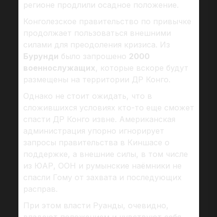
регионе продлили осадное положение.
Конголезское правительство по привычке
продолжает пользоваться внешними
силами для преодоления кризиса. Из
Бурунди
было запрошено
2000
военнослужащих
, которые вскоре будут
размещены на территории ДР Конго.
Однако не стоит ожидать, что в
сложившихся условиях кто-то еще сможет
спасти ДР Конго извне. Американская
администрация упорно игнорирует
запросы правительства в Киншасе о
поддержке, а внешние силы, в том числе
из ЮАР, ООН и румынские наёмники не
спасли Гому от захвата и последующих
расправ.
При этом власти Руанды, очевидно,