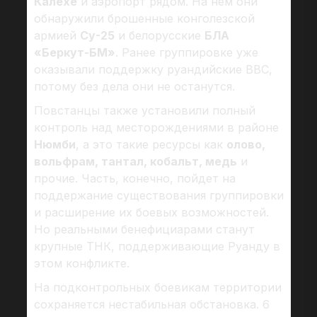
Калехе
и аэропорт рядом. На нем они
обнаружили брошенные конголезской
армией
Су-25
и белорусские
БЛА
«Беркут-БМ»
. Ранее группировке уже
оказывали поддержку руандийские ВВС,
потому без дела они не останутся.
Повстанцы также установили полный
контроль над месторождениями в районе
Нюмби
, а это такие ресурсы как
олово,
вольфрам, тантал, кобальт, медь
и
прочие. Часть, конечно, пойдет на
поддержание существования группировки
и расширение их боевых возможностей.
Но реальными бенефициарами станут
крупные ТНК, поддерживающие Руанду в
этом конфликте.
На подконтрольных боевикам территории
сохраняется нестабильная обстановка. 6