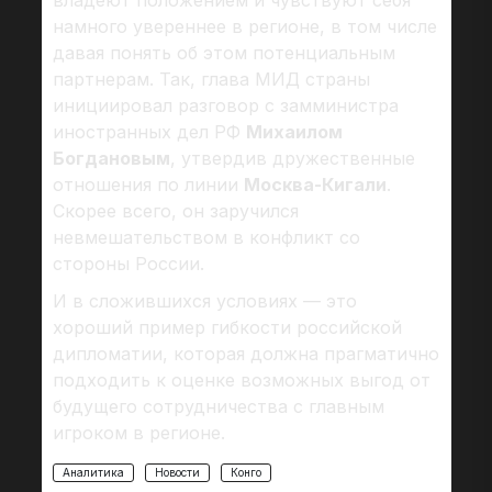
владеют положением и чувствуют себя
намного увереннее в регионе, в том числе
давая понять об этом потенциальным
партнерам. Так, глава МИД страны
инициировал разговор с замминистра
иностранных дел РФ
Михаилом
Богдановым
, утвердив дружественные
отношения по линии
Москва-Кигали
.
Скорее всего, он заручился
невмешательством в конфликт со
стороны России.
И в сложившихся условиях — это
хороший пример гибкости российской
дипломатии, которая должна прагматично
подходить к оценке возможных выгод от
будущего сотрудничества с главным
игроком в регионе.
Аналитика
Новости
Конго