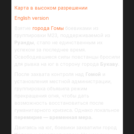
Карта в высоком разрешении
English version
Взятие
города Гомы
боевиками из
группировки М23, поддерживаемой из
Руанды
, стало не единственным их
успехом за последнее время.
Освободившиеся силы повстанцы бросили
для рывка на юг в сторону города
Букаву
.
После захвата контроля над
Гомой
и
установления местной администрации,
группировка объявила режим
прекращения огня, чтобы дать
возможность восстановиться после
гуманитарного кризиса. Однако локальное
перемирие — временная мера.
Двигаясь на юг, боевики захватили город