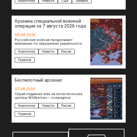
Аналитика
Новости
США
Тайвань
Хроника специальной военной
операции за 7 августа 2026 года
08.08.2026
Российские войска продолжают
кампанию по нарушению украинского
судоходства в водах Черного моря. За
сегодня атакованы еще по меньшей мере
Аналитика
Новости
Россия
два…
Украина
Беспилотный арсенал
07.08.2026
Серия недавних атак на логистические
центры Wildberries – очередное
свидетельство нарастающей угрозы для
российского тыла. И суть здесь даже не…
Аналитика
Новости
Россия
Украина