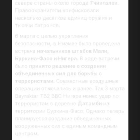
севере страны около города
Тчингален
.
Правоохранители конфисковали
несколько десятков единиц оружия и
тысячи патронов.
6 марта с целью укрепления
безопасности, в Ниамее была проведена
встреча
начальников штабов Мали,
Буркина-Фасо и Нигера
. В ходе встречи
было
принято решение о создании
объединенных сил для борьбы с
террористами
. Совместные воздушные
операции отмечались и ранее. Так 3 марта
Bayraktar TB2 ВВС Нигера нанес удар по
террористам в деревне
Датамби
на
территории Буркина-Фасо. Однако теперь
планируется создание объединенных
вооруженных сил с единым командным
центром.