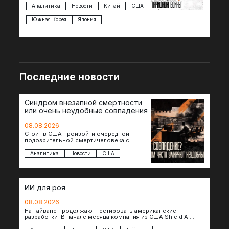
импорта из более 100 стран…
с з
Аналитика
Новости
Китай
США
Ан
под
Южная Корея
Япония
Ве
Последние новости
Синдром внезапной смертности
или очень неудобные совпадения
08.08.2026
Стоит в США произойти очередной
подозрительной смертичеловека с
доступом к чувствительной информации,
как официальные версии снова
Аналитика
Новости
США
оказываются удивительно похожими:
стресс,…
ИИ для роя
08.08.2026
На Тайване продолжают тестировать американские
разработки В начале месяца компания из США Shield AI
провела первую демонстрацию, в ходе которой…