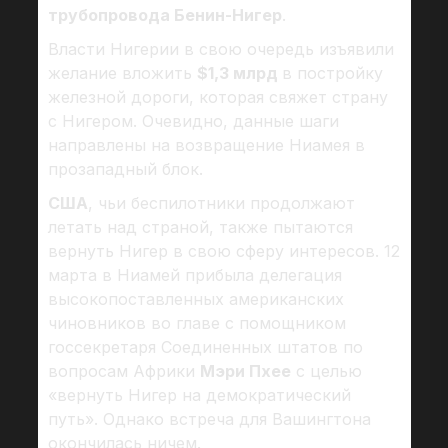
трубопровода Бенин-Нигер
.
Власти Нигерии в свою очередь изъявили
желание вложить
$1,3 млрд
в постройку
железной дороги, которая свяжет страну
с Нигером. Очевидно, данные шаги
направлены на возвращение Ниамея в
прозападный блок.
США
, чьи беспилотники продолжают
летать над страной, также пытаются
вернуть Нигер в свою сферу интересов. 12
марта в Ниамей прибыла делегация
высокопоставленных американских
чиновников во главе с помощником
госсекретаря Cоединенных штатов по
вопросам Африки
Мэри Пхее
с целью
«вернуть Нигер на демократический
путь». Однако встреча для Вашингтона
окончилась ничем.