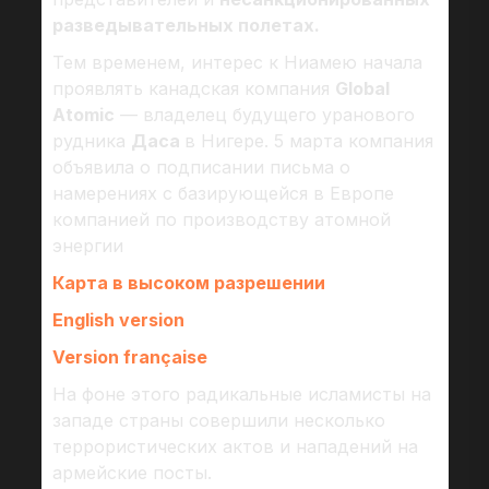
разведывательных полетах.
Тем временем, интерес к Ниамею начала
проявлять канадская компания
Global
Atomic
— владелец будущего уранового
рудника
Даса
в Нигере. 5 марта компания
объявила о подписании письма о
намерениях с базирующейся в Европе
компанией по производству атомной
энергии
Карта в высоком разрешении
English version
Version française
На фоне этого радикальные исламисты на
западе страны совершили несколько
террористических актов и нападений на
армейские посты.