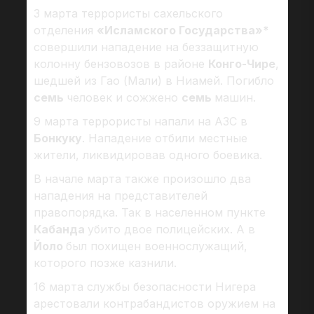
3 марта террористы сахельского
отделения
«Исламского Государства»*
совершили нападение на беззащитную
колонну бензовозов в районе
Конго-Чире
,
шедшей из Гао (Мали) в Ниамей. Погибло
семь
человек и сожжено
семь
машин.
9 марта террористы напали на АЗС в
Бонкуку
. Нападение отбили местные
жители, ликвидировав одного боевика.
В начале марта также произошло два
нападения на представителей
правопорядка. Так в населенном пункте
Кабанда
убито двое полицейских. А в
Йоло
был похищен военнослужащий,
которого позже казнили.
16 марта службы безопасности Нигера
арестовали контрабандистов оружием на