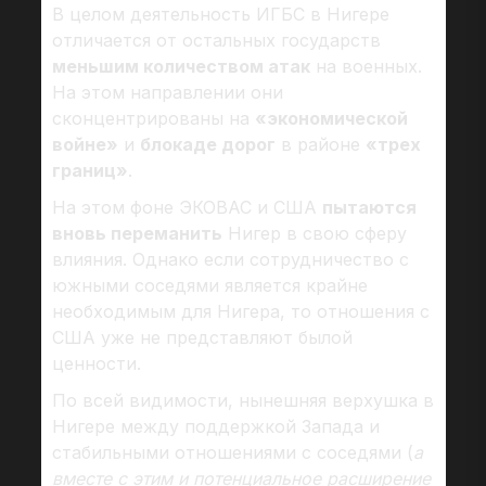
В целом деятельность ИГБС в Нигере
отличается от остальных государств
меньшим количеством атак
на военных.
На этом направлении они
сконцентрированы на
«экономической
войне»
и
блокаде дорог
в районе
«трех
границ»
.
На этом фоне ЭКОВАС и США
пытаются
вновь переманить
Нигер в свою сферу
влияния. Однако если сотрудничество с
южными соседями является крайне
необходимым для Нигера, то отношения с
США уже не представляют былой
ценности.
По всей видимости, нынешняя верхушка в
Нигере между поддержкой Запада и
стабильными отношениями с соседями (
а
вместе с этим и потенциальное расширение