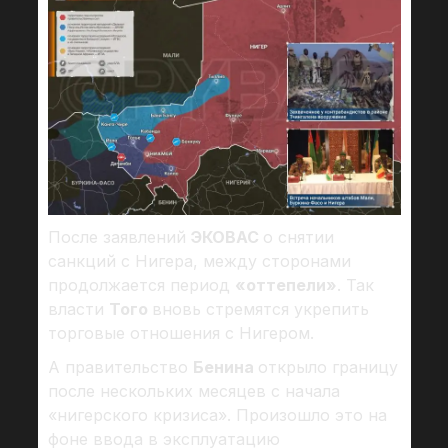
После заявлений
ЭКОВАС
о снятии
санкций с Нигера, между сторонами
продолжается период
«оттепели»
. Так
власти
Того
вновь стремятся укрепить
торговые отношения с Нигером.
А правительство
Бенина
открыло границу
после нескольких месяцев с начала
«нигерского кризиса». Произошло это на
фоне ввода в эксплуатацию