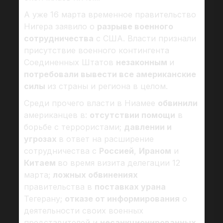
А уже 16 марта временное правительство
Нигера заявило о
разрыве военного
сотрудничества
с США. Власти признали
присутствие военного контингента
Соединенных Штатов
незаконным
и
потребовали вывести все американские
силы
из страны и региона в целом.
Среди прочего власти в Ниамее
обвинили
американцев в:
отсутствии помощи
в
борьбе с террористами;
давлении и
угрозах
в ответ на расширение
сотрудничества с
Россией
,
Ираном
и
Китаем
во время визита делегации 12
марта;
ложных обвинениях
правительства в
поставках урана
Тегерану;
отказе от информирования
о
деятельности своих военных
представителей и
несанкционированных