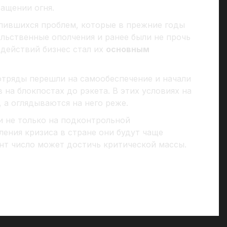
ащении огня.
пившихся проблем, которые в прежние годы
льственные ополчения и ранее были не прочь
 действий бизнес стал их
основным
тряды перешли на самообеспечение и начали
 на блокпостах до рэкета. В этих условиях на
 а оглядываются на него реже.
и не только на подконтрольной
ления кризиса в стране они будут чаще
нт число может достичь критической массы.