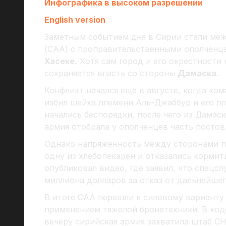
Инфографика в высоком разрешении
English version
Заметным событием дня в Сирии стали ме
(САА) с проправительственными ополченца
Хасеке.
Хотя сам город и его окрестности
сохраняется власть со стороны
Дамаска.
Конфликт начался еще в августе, когда к
избил шейха племени Аль-Джаббур и его пл
начались беспорядки, после чего из Дамаск
армия отобрала у ополченцев часть постов
Однако напряженность между сторонами пр
одну из хлебопекарен и отказались кормит
опубликовал видео, где заявил, что спецс
миллиона долларов за отказ от дальнейшег
В итоге САА перешли к силовому варианту
применением тяжелой бронетехники. В ходе
вечеру сирийская армия захватила штаб СН