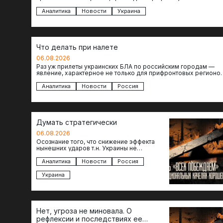
объектов инфраструктуры, восстановление которых будет…
Аналитика
Новости
Украина
Что делать при налете
06.08.2026
Раз уж прилеты украинских БЛА по российским городам —
явление, характерное не только для прифронтовых регионов
то становится логичным вопрос…
Аналитика
Новости
Россия
Думать стратегически
06.08.2026
Осознание того, что снижение эффекта
нынешних ударов т.н. Украины не
равноценно исчерпанию ее возможностей
— повод задаться вопросом: что делать…
Аналитика
Новости
Россия
Украина
Нет, угроза не миновала. О
рефлексии и последствиях ее