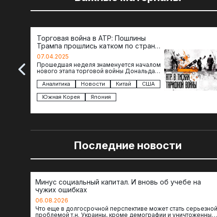
Торговая война в АТР: Пошлины
Трампа прошлись катком по странам
региона
07.04.2025
Прошедшая неделя знаменуется началом
нового этапа торговой войны Дональда
Трампа — пошлины введены в отношении
импорта из более 100 стран…
Аналитика
Новости
Китай
США
Южная Корея
Япония
Последние новости
Минус социальный капитал. И вновь об учебе на
чужих ошибках
06.08.2026
Что еще в долгосрочной перспективе может стать серьезно
проблемой т.н. Украины, кроме демографии и уничтоженных