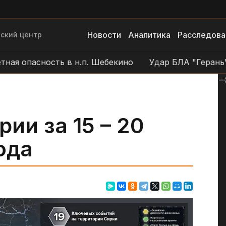
Новости
Аналитика
Расследова
ский центр
пасность в н.п. Шебекино
Удар БЛА "Герань" по по
--
ии за 15 – 20
ода