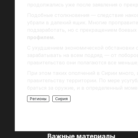
продолжались уже после заявления о прекр
Подобные столкновения — следствие нако
убрали в далекий ящик. Многие проправите
подзаработать, но с прекращением боевых
профилем.
С ухудшением экономической обстановки о
зарабатывать на всем подряд — от поборов
правительство они полагаются все меньше,
При этом таких ополчений в Сирии много, 
правительству территории. По мере усугуб
браться за оружие, и в определенный моме
Регионы
Сирия
Важные материалы