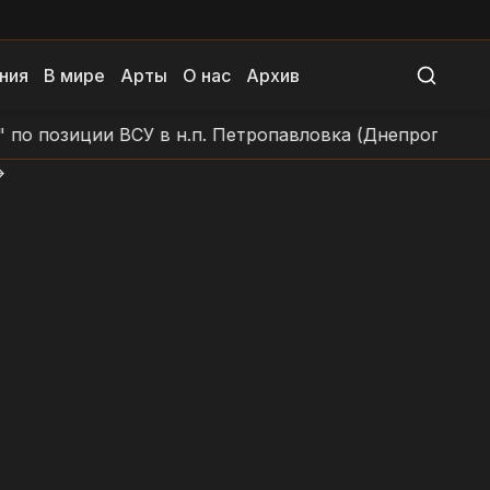
ния
В мире
Арты
О нас
Архив
зиции ВСУ в н.п. Петропавловка (Днепропетровская о
>