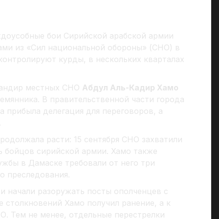
ждоусобные бои Сирийской арабской армии
ми из «Сил национальной обороны» (СНО) в
 контролируют курды, в нескольких кварталах
омандир местных СНО
Абдул Аль-Кадир Хамо
емянника. В правительственной части города
а прибыла делегация для переговоров, а
.
одолжала расти: 15 сентября СНО захватили
ь бойцов сирийской армии. Хамо также
лужбы в Дамаске требовали от него три
о преследования.
 и начали разоружать посты ополченцев с
 столкновений Хамо получил ранение, а к
О. Тем не менее, отдельные перестрелки