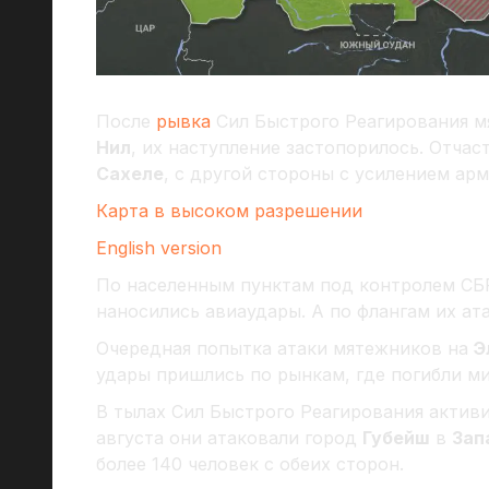
После
рывка
Сил Быстрого Реагирования м
Нил
, их наступление застопорилось. Отчас
Сахеле
, с другой стороны с усилением ар
Карта в высоком разрешении
English version
По населенным пунктам под контролем СБ
наносились авиаудары. А по флангам их ат
Очередная попытка атаки мятежников на
Э
удары пришлись по рынкам, где погибли м
В тылах Сил Быстрого Реагирования активи
августа они атаковали город
Губейш
в
Зап
более 140 человек с обеих сторон.