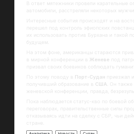
В ответ мятежники провели карательные о
автомобили, расстреляли некоторых мужчин
Интересные события происходят и на вос
перешел под контроль эфиопских повстан
их использовать против Бурхана и такой п
будущем.
На этом фоне, американцы стараются прив
в мирной конференции в
Женеве
под патр
призвал своих боевиков соблюдать гумани
По этому поводу в
Порт-Судан
приезжал и
получивший образование в
США
. Он также
женевской конференции, правда, безрезуль
Пока наблюдается статус-кво по боевой о
переговорах, правительственные силы про
отказываясь идти на сделку с СБР, чьи де
стране.
Аналитика
Новости
Судан