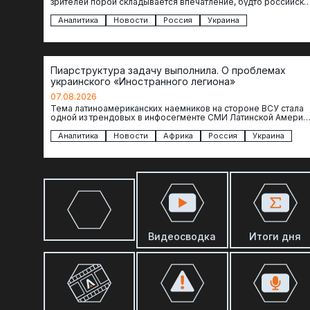
зрителей порой складывается впечатление, будто российски
операторы БЛА практически не…
Аналитика
Новости
Россия
Украина
Пиарструктура задачу выполнила. О проблемах
украинского «Иностранного легиона»
07.08.2026
Тема латиноамериканских наемников на стороне ВСУ стала
одной из трендовых в инфосегменте СМИ Латинской Америки
И последние полгода оттуда идет…
Аналитика
Новости
Африка
Россия
Украина
Видеосводка
Итоги дня