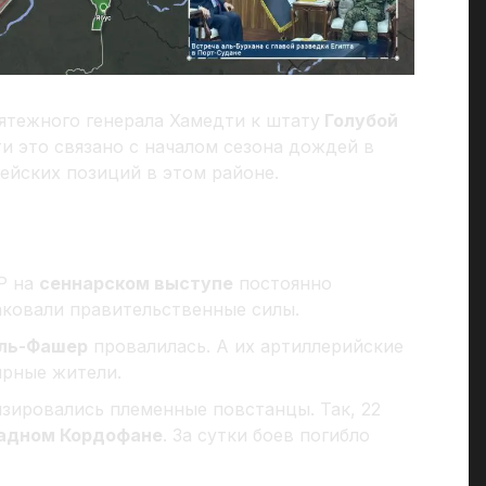
ятежного генерала Хамедти к штату
Голубой
ти это связано с началом сезона дождей в
мейских позиций в этом районе.
Р на
сеннарском выступе
постоянно
аковали правительственные силы.
ль-Фашер
провалилась. А их артиллерийские
ирные жители.
зировались племенные повстанцы. Так, 22
адном Кордофане
. За сутки боев погибло