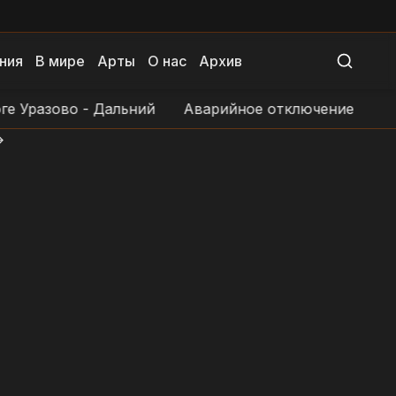
ния
В мире
Арты
О нас
Архив
Уразово - Дальний
Аварийное отключение электро
>