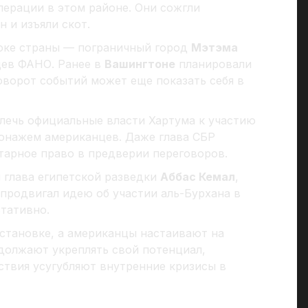
перации в этом районе. Они сожгли
 и изъяли скот.
токе страны — пограничный город
Мэтэма
цев ФАНО. Ранее в
Вашингтоне
планировали
оворот событий может еще показать себя в
лечь официальные власти Хартума к участию
онажем американцев. Даже глава СБР
тарное право в предверии переговоров.
 глава египетской разведки
Аббас Кемал
,
 продвигал идею об участии аль-Бурхана в
тативно.
бстановке, а американцы настаивают на
должают укреплять свой потенциал,
йствия усугубляют внутренние кризисы в