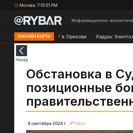
Москва:
7:10:02 PM
Информационно-аналитиче
дар по переправе ВСУ в Орехове
Кадры: Уничтоже
ОНЛАЙН КАРТА
Назад
Обстановка в Су
позиционные бо
правительствен
Rybar
4 сентября 2024 г.