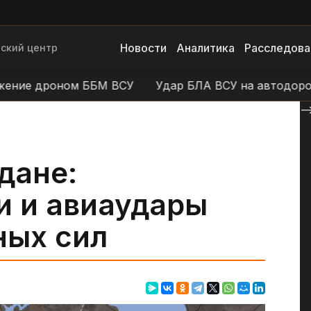
Новости
Аналитика
Расследова
ский центр
ние дроном ББМ ВСУ
Удар БЛА ВСУ на автодороге 
--
дане:
и и авиаудары
ных сил