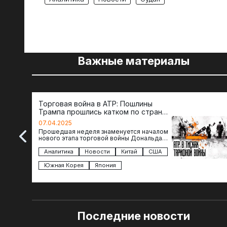
Важные материалы
Торговая война в АТР: Пошлины
Трампа прошлись катком по странам
региона
07.04.2025
Прошедшая неделя знаменуется началом
нового этапа торговой войны Дональда
Трампа — пошлины введены в отношении
импорта из более 100 стран…
Аналитика
Новости
Китай
США
Южная Корея
Япония
Последние новости