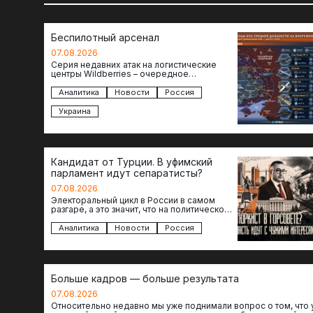
Беспилотный арсенал
07.08.2026
Серия недавних атак на логистические
центры Wildberries – очередное
свидетельство нарастающей угрозы для
российского тыла. И суть здесь даже не…
Аналитика
Новости
Россия
Украина
Кандидат от Турции. В уфимский
парламент идут сепаратисты?
07.08.2026
Электоральный цикл в России в самом
разгаре, а это значит, что на политическое
поле вновь выходят кандидаты с
сомнительной репутацией….
Аналитика
Новости
Россия
Больше кадров — больше результата
07.08.2026
Относительно недавно мы уже поднимали вопрос о том, что 