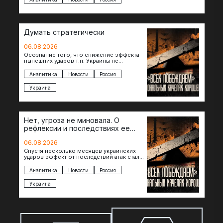
Думать стратегически
06.08.2026
Осознание того, что снижение эффекта
нынешних ударов т.н. Украины не
равноценно исчерпанию ее
возможностей — повод задаться
Аналитика
Новости
Россия
вопросом: что делать…
Украина
Нет, угроза не миновала. О
рефлексии и последствиях ее
отсутствия
06.08.2026
Спустя несколько месяцев украинских
ударов эффект от последствий атак стал
менее острым: с бензином стало легче,
коллапса розничной торговли не…
Аналитика
Новости
Россия
Украина