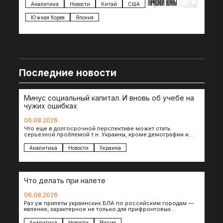
импорта из более 100 стран…
с з
Аналитика
Новости
Китай
США
Ан
под
Южная Корея
Япония
Ве
Последние новости
Минус социальный капитал. И вновь об учебе на
чужих ошибках
06.08.2026
Что еще в долгосрочной перспективе может стать
серьезной проблемой т.н. Украины, кроме демографии и
уничтоженных объектов инфраструктуры, восстановление
которых будет…
Аналитика
Новости
Украина
Что делать при налете
06.08.2026
Раз уж прилеты украинских БЛА по российским городам —
явление, характерное не только для прифронтовых
регионов, то становится логичным вопрос…
Аналитика
Новости
Россия