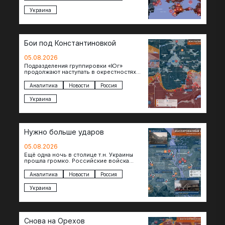
Украина
Бои под Константиновкой
05.08.2026
Подразделения группировки «Юг»
продолжают наступать в окрестностях
Константиновки после освобождения
города. Пока на восточном фланге идут
Аналитика
Новости
Россия
ожесточенные бои за окраины…
Украина
Нужно больше ударов
05.08.2026
Ещё одна ночь в столице т.н. Украины
прошла громко. Российские войска
поразили транспортно-логистические
объекты и предприятия в Киеве и
Аналитика
Новости
Россия
окрестностях….
Украина
Снова на Орехов