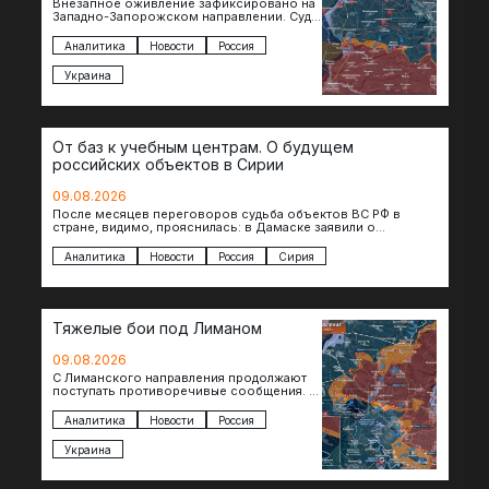
Внезапное оживление зафиксировано на
Западно-Запорожском направлении. Судя
по появляющимся кадрам, российские
подразделения предприняли рывок в
Аналитика
Новости
Россия
сторону западных окраин Малой
Токмачки…
Украина
От баз к учебным центрам. О будущем
российских объектов в Сирии
09.08.2026
После месяцев переговоров судьба объектов ВС РФ в
стране, видимо, прояснилась: в Дамаске заявили о
подписании меморандума по трансформации базы…
Аналитика
Новости
Россия
Сирия
Тяжелые бои под Лиманом
09.08.2026
С Лиманского направления продолжают
поступать противоречивые сообщения. В
нескольких населенных пунктах
продолжаются ожесточенные бои, а из
Аналитика
Новости
Россия
некоторых уже длительное время…
Украина