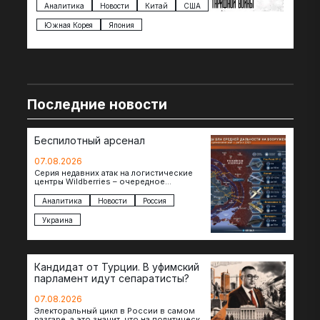
импорта из более 100 стран…
с з
Аналитика
Новости
Китай
США
Ан
под
Южная Корея
Япония
Ве
Последние новости
Беспилотный арсенал
07.08.2026
Серия недавних атак на логистические
центры Wildberries – очередное
свидетельство нарастающей угрозы для
российского тыла. И суть здесь даже не…
Аналитика
Новости
Россия
Украина
Кандидат от Турции. В уфимский
парламент идут сепаратисты?
07.08.2026
Электоральный цикл в России в самом
разгаре, а это значит, что на политическое