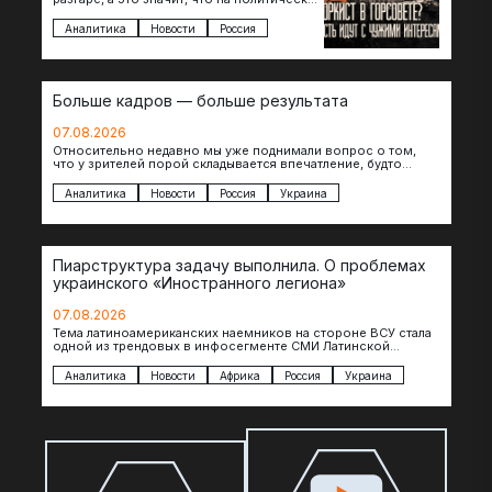
поле вновь выходят кандидаты с
сомнительной репутацией….
Аналитика
Новости
Россия
Больше кадров — больше результата
07.08.2026
Относительно недавно мы уже поднимали вопрос о том,
что у зрителей порой складывается впечатление, будто
российские операторы БЛА практически не…
Аналитика
Новости
Россия
Украина
Пиарструктура задачу выполнила. О проблемах
украинского «Иностранного легиона»
07.08.2026
Тема латиноамериканских наемников на стороне ВСУ стала
одной из трендовых в инфосегменте СМИ Латинской
Америки. И последние полгода оттуда идет…
Аналитика
Новости
Африка
Россия
Украина