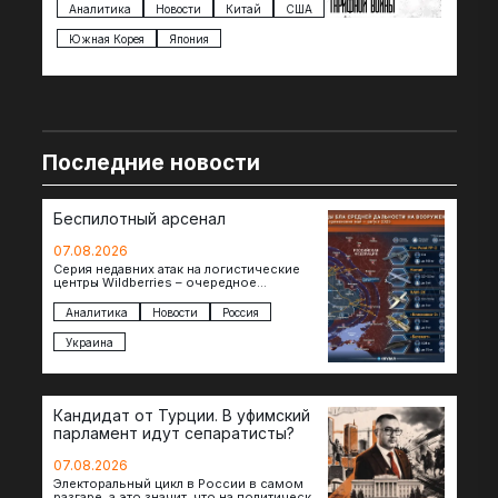
импорта из более 100 стран…
с з
Аналитика
Новости
Китай
США
Ан
под
Южная Корея
Япония
Ве
Последние новости
Беспилотный арсенал
07.08.2026
Серия недавних атак на логистические
центры Wildberries – очередное
свидетельство нарастающей угрозы для
российского тыла. И суть здесь даже не…
Аналитика
Новости
Россия
Украина
Кандидат от Турции. В уфимский
парламент идут сепаратисты?
07.08.2026
Электоральный цикл в России в самом
разгаре, а это значит, что на политическое