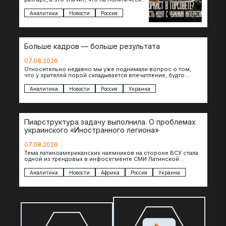
поле вновь выходят кандидаты с
сомнительной репутацией….
Аналитика
Новости
Россия
Больше кадров — больше результата
07.08.2026
Относительно недавно мы уже поднимали вопрос о том,
что у зрителей порой складывается впечатление, будто
российские операторы БЛА практически не…
Аналитика
Новости
Россия
Украина
Пиарструктура задачу выполнила. О проблемах
украинского «Иностранного легиона»
07.08.2026
Тема латиноамериканских наемников на стороне ВСУ стала
одной из трендовых в инфосегменте СМИ Латинской
Америки. И последние полгода оттуда идет…
Аналитика
Новости
Африка
Россия
Украина