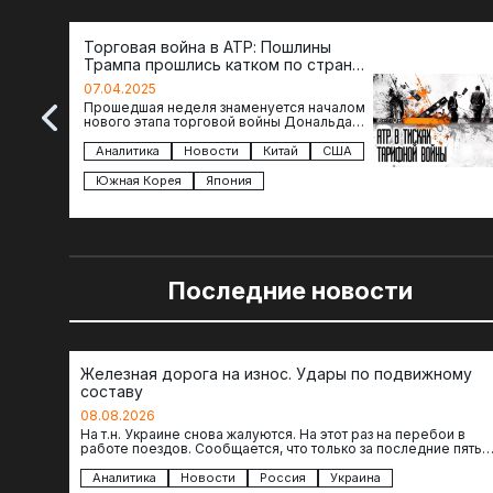
Торговая война в АТР: Пошлины
Трампа прошлись катком по странам
региона
07.04.2025
Прошедшая неделя знаменуется началом
нового этапа торговой войны Дональда
Трампа — пошлины введены в отношении
импорта из более 100 стран…
Аналитика
Новости
Китай
США
Южная Корея
Япония
Последние новости
Железная дорога на износ. Удары по подвижному
составу
08.08.2026
На т.н. Украине снова жалуются. На этот раз на перебои в
работе поездов. Сообщается, что только за последние пять
дней…
Аналитика
Новости
Россия
Украина