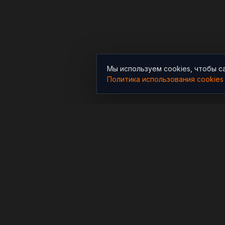
Мы используем cookies, чтобы с
Политика использования cookies
РАЗДЕЛЫ
Новости
Независимый информационно-
аналитический проект,
Аналитика
освещающий конфликты и
Расследования
геополитические события в
мире.
В мире