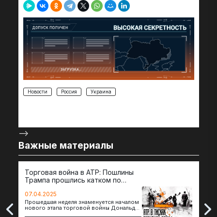
Новости
Россия
Украина
-->
Важные материалы
Торговая война в АТР: Пошлины
72 
Трампа прошлись катком по
гот
странам региона
07.04.2025
07.
Прошедшая неделя знаменуется началом
Вос
нового этапа торговой войны Дональда
The 
Трампа — пошлины введены в отношении
нов