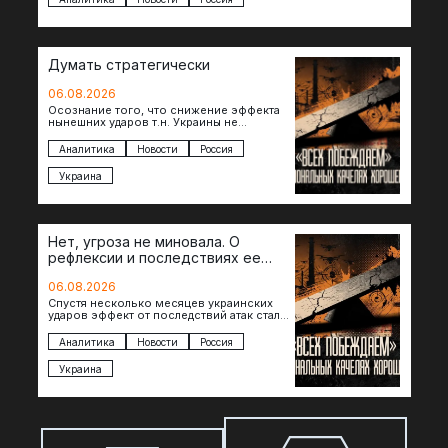
Думать стратегически
06.08.2026
Осознание того, что снижение эффекта
нынешних ударов т.н. Украины не
равноценно исчерпанию ее
возможностей — повод задаться
Аналитика
Новости
Россия
вопросом: что делать…
Украина
Нет, угроза не миновала. О
рефлексии и последствиях ее
отсутствия
06.08.2026
Спустя несколько месяцев украинских
ударов эффект от последствий атак стал
менее острым: с бензином стало легче,
коллапса розничной торговли не…
Аналитика
Новости
Россия
Украина