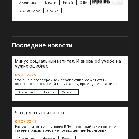
импорта из более 100 стран…
с з
Аналитика
Новости
Китай
США
Ан
под
Южная Корея
Япония
Ве
Последние новости
Минус социальный капитал. И вновь об учебе на
чужих ошибках
06.08.2026
Что еще в долгосрочной перспективе может стать
серьезной проблемой т.н. Украины, кроме демографии и
уничтоженных объектов инфраструктуры, восстановление
которых будет…
Аналитика
Новости
Украина
Что делать при налете
06.08.2026
Раз уж прилеты украинских БЛА по российским городам —
явление, характерное не только для прифронтовых
регионов, то становится логичным вопрос…
Аналитика
Новости
Россия