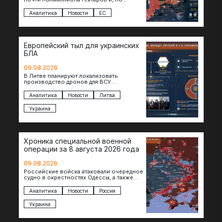
предварительной оценке, они обошлись
экономике в €15,6–19,1 млрд. К…
Аналитика
Новости
ЕС
Европейский тыл для украинских
БЛА
09.08.2026
В Литве планируют локализовать
производство дронов для ВСУ.
Соглашение в формате Drone Deal
президенты Гитанас Науседа и Владимир
Аналитика
Новости
Литва
Зеленский подписали…
Украина
Хроника специальной военной
операции за 8 августа 2026 года
09.08.2026
Российские войска атаковали очередное
судно в окрестностях Одессы, а также
поразили склады в Харьковской, Киевской
и Черниговской областях. В Сумской…
Аналитика
Новости
Россия
Украина