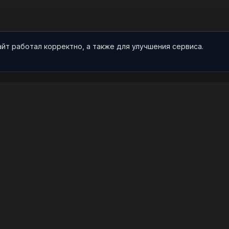
айт работал корректно, а также для улучшения сервиса.
О НАС
ПРОЕКТ
О проекте
Арты
Видео