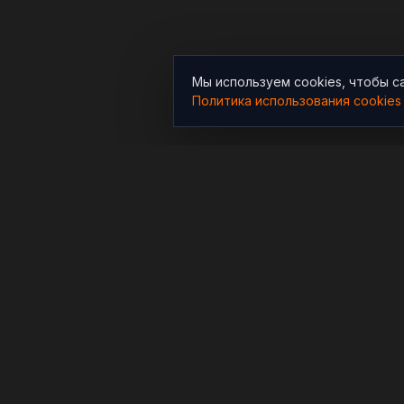
Мы используем cookies, чтобы с
Политика использования cookies
РАЗДЕЛЫ
Новости
Независимый информационно-
аналитический проект,
Аналитика
освещающий конфликты и
Расследования
геополитические события в
мире.
В мире