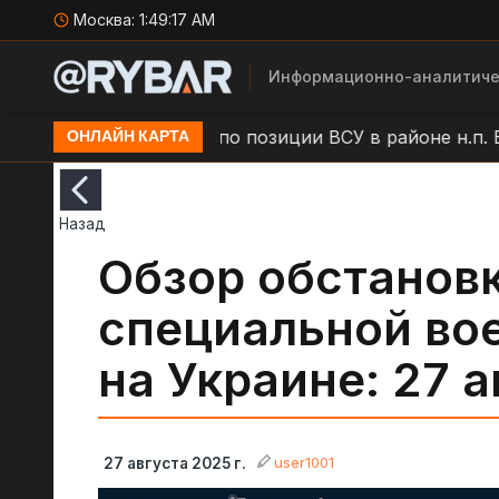
Москва:
1:49:18 AM
Информационно-аналитиче
амыши
Удар БЛА по позиции ВСУ в районе н.п. Бол
ОНЛАЙН КАРТА
Назад
Обзор обстановк
специальной во
на Украине: 27 а
user1001
27 августа 2025 г.