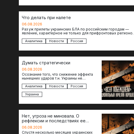
Что делать при налете
06.08.2026
Раз уж прилеты украинских БЛА по российским городам —
явление, характерное не только для прифронтовых регионов
то становится логичным вопрос…
Аналитика
Новости
Россия
Думать стратегически
06.08.2026
Осознание того, что снижение эффекта
нынешних ударов т.н. Украины не
равноценно исчерпанию ее возможностей
— повод задаться вопросом: что делать…
Аналитика
Новости
Россия
Украина
Нет, угроза не миновала. О
рефлексии и последствиях ее
отсутствия
06.08.2026
Спустя несколько месяцев украинских