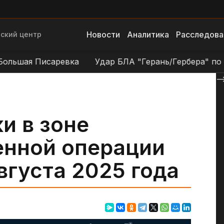
Новости
Аналитика
Расследова
ский центр
ьшая Писаревка
Удар БЛА "Герань/Гербера" по объе
--
и в зоне
енной операции
вгуста 2025 года