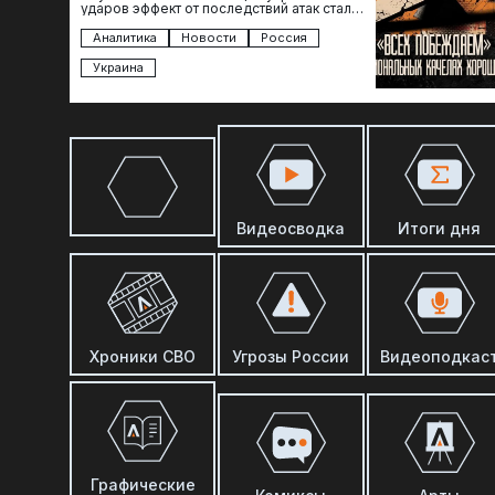
ударов эффект от последствий атак стал
менее острым: с бензином стало легче,
коллапса розничной торговли не…
Аналитика
Новости
Россия
Украина
Видеосводка
Итоги дня
Хроники СВО
Угрозы России
Видеоподкас
Графические