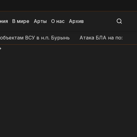
ния
В мире
Арты
О нас
Архив
ктам ВСУ в н.п. Бурынь
Атака БЛА на позиции ВСУ 
>