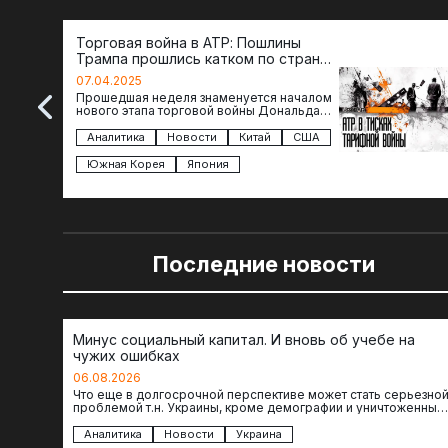
Торговая война в АТР: Пошлины
Трампа прошлись катком по странам
региона
07.04.2025
Прошедшая неделя знаменуется началом
нового этапа торговой войны Дональда
Трампа — пошлины введены в отношении
импорта из более 100 стран…
Аналитика
Новости
Китай
США
Южная Корея
Япония
Последние новости
Минус социальный капитал. И вновь об учебе на
чужих ошибках
06.08.2026
Что еще в долгосрочной перспективе может стать серьезно
проблемой т.н. Украины, кроме демографии и уничтоженных
объектов инфраструктуры, восстановление которых будет…
Аналитика
Новости
Украина