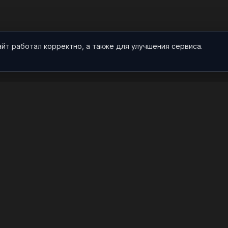
айт работал корректно, а также для улучшения сервиса.
О НАС
ПРОЕКТ
О проекте
Арты
Видео