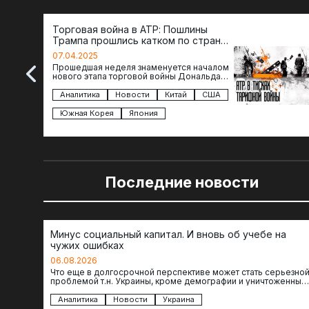
Торговая война в АТР: Пошлины
Трампа прошлись катком по странам
региона
07.04.2025
Прошедшая неделя знаменуется началом
нового этапа торговой войны Дональда
Трампа — пошлины введены в отношении
импорта из более 100 стран…
Аналитика
Новости
Китай
США
Южная Корея
Япония
Последние новости
Минус социальный капитал. И вновь об учебе на
чужих ошибках
06.08.2026
Что еще в долгосрочной перспективе может стать серьезно
проблемой т.н. Украины, кроме демографии и уничтоженных
объектов инфраструктуры, восстановление которых будет…
Аналитика
Новости
Украина