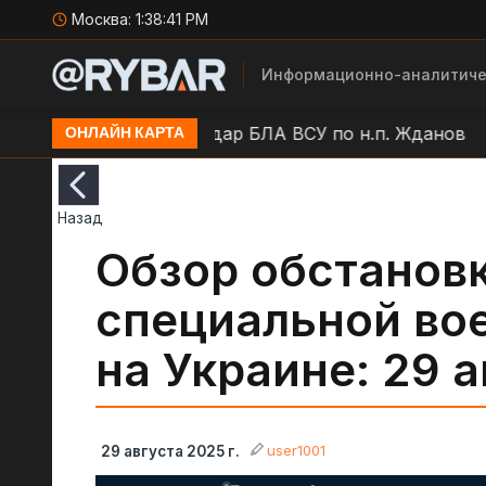
Москва:
1:38:41 PM
Информационно-аналитиче
расноорловский
Удар БЛА ВСУ по н.п. Жданов
У
ОНЛАЙН КАРТА
Назад
Обзор обстановк
специальной во
на Украине: 29 а
user1001
29 августа 2025 г.