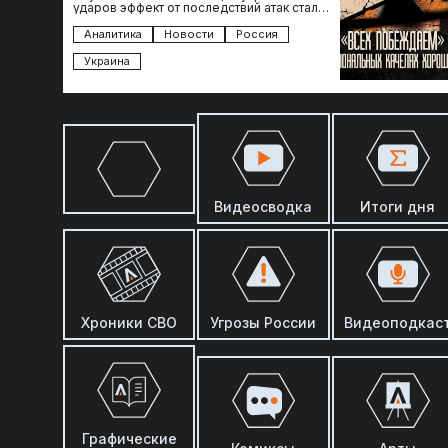
ударов эффект от последствий атак стал
менее острым: с бензином стало легче,
коллапса розничной торговли не…
Аналитика
Новости
Россия
Украина
Видеосводка
Итоги дня
Хроники СВО
Угрозы России
Видеоподкас
Графические