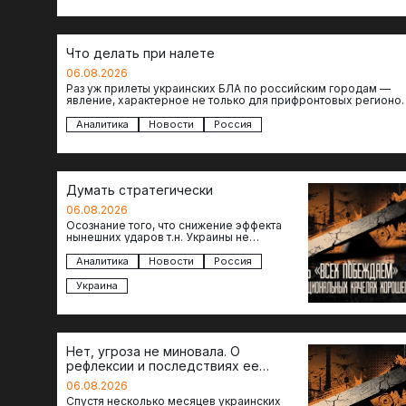
Что делать при налете
06.08.2026
Раз уж прилеты украинских БЛА по российским городам —
явление, характерное не только для прифронтовых регионов
то становится логичным вопрос…
Аналитика
Новости
Россия
Думать стратегически
06.08.2026
Осознание того, что снижение эффекта
нынешних ударов т.н. Украины не
равноценно исчерпанию ее возможностей
— повод задаться вопросом: что делать…
Аналитика
Новости
Россия
Украина
Нет, угроза не миновала. О
рефлексии и последствиях ее
отсутствия
06.08.2026
Спустя несколько месяцев украинских