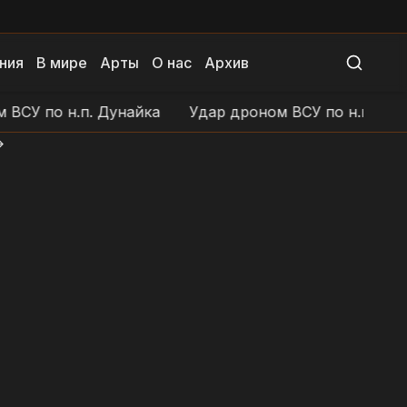
ния
В мире
Арты
О нас
Архив
У по н.п. Дунайка
Удар дроном ВСУ по н.п. Голов
>