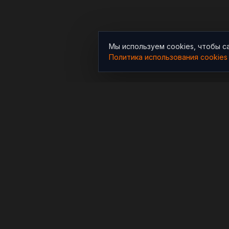
Мы используем cookies, чтобы с
Политика использования cookies
РАЗДЕЛЫ
Новости
Независимый информационно-
аналитический проект,
Аналитика
освещающий конфликты и
Расследования
геополитические события в
мире.
В мире