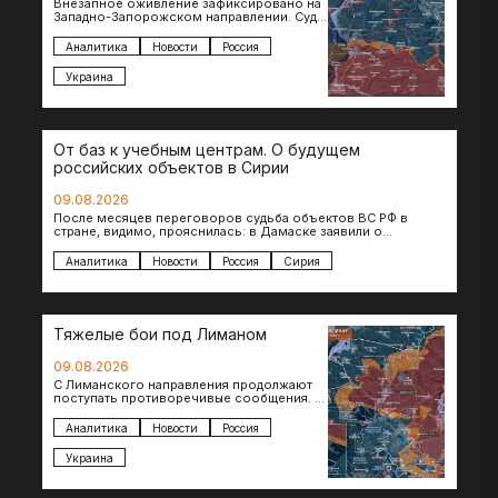
Внезапное оживление зафиксировано на
Западно-Запорожском направлении. Судя
по появляющимся кадрам, российские
подразделения предприняли рывок в
Аналитика
Новости
Россия
сторону западных окраин Малой
Токмачки…
Украина
От баз к учебным центрам. О будущем
российских объектов в Сирии
09.08.2026
После месяцев переговоров судьба объектов ВС РФ в
стране, видимо, прояснилась: в Дамаске заявили о
подписании меморандума по трансформации базы…
Аналитика
Новости
Россия
Сирия
Тяжелые бои под Лиманом
09.08.2026
С Лиманского направления продолжают
поступать противоречивые сообщения. В
нескольких населенных пунктах
продолжаются ожесточенные бои, а из
Аналитика
Новости
Россия
некоторых уже длительное время…
Украина