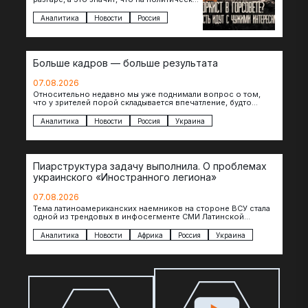
поле вновь выходят кандидаты с
сомнительной репутацией….
Аналитика
Новости
Россия
Больше кадров — больше результата
07.08.2026
Относительно недавно мы уже поднимали вопрос о том,
что у зрителей порой складывается впечатление, будто
российские операторы БЛА практически не…
Аналитика
Новости
Россия
Украина
Пиарструктура задачу выполнила. О проблемах
украинского «Иностранного легиона»
07.08.2026
Тема латиноамериканских наемников на стороне ВСУ стала
одной из трендовых в инфосегменте СМИ Латинской
Америки. И последние полгода оттуда идет…
Аналитика
Новости
Африка
Россия
Украина