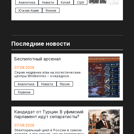
импорта из более 100 стран…
с з
Аналитика
Новости
Китай
США
Ан
под
Южная Корея
Япония
Ве
Последние новости
Беспилотный арсенал
07.08.2026
Серия недавних атак на логистические
центры Wildberries – очередное
свидетельство нарастающей угрозы для
российского тыла. И суть здесь даже не…
Аналитика
Новости
Россия
Украина
Кандидат от Турции. В уфимский
парламент идут сепаратисты?
07.08.2026
Электоральный цикл в России в самом
разгаре, а это значит, что на политическое