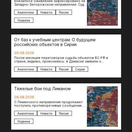
Внезапное оживление зафиксировано на
Западно-Запорожском направлении. Судя
по появляющимся кадрам, российские
подразделения предприняли рывок в
Аналитика
Новости
Россия
сторону западных окраин Малой
Токмачки…
Украина
От баз к учебным центрам. О будущем
российских объектов в Сирии
09.08.2026
После месяцев переговоров судьба объектов ВС РФ в
стране, видимо, прояснилась: в Дамаске заявили о
подписании меморандума по трансформации базы…
Аналитика
Новости
Россия
Сирия
Тяжелые бои под Лиманом
09.08.2026
С Лиманского направления продолжают
поступать противоречивые сообщения. В
нескольких населенных пунктах
продолжаются ожесточенные бои, а из
Аналитика
Новости
Россия
некоторых уже длительное время…
Украина