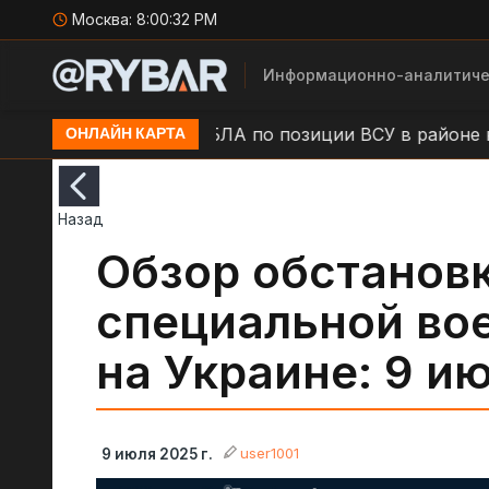
Москва:
8:00:32 PM
Информационно-аналитиче
.п. Камыши
Удар БЛА по позиции ВСУ в районе н.п
ОНЛАЙН КАРТА
Назад
Обзор обстановк
специальной во
на Украине: 9 и
user1001
9 июля 2025 г.