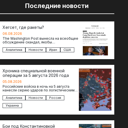
Последние новости
Хегсет, где ракеты?
06.08.2026
The Washington Post вынесла на всеобщее
обсуждение скандал, якобы
произошедший между Дональдом
Трампом и военным министром Питом
Аналитика
Новости
Иран
США
Хегсетом в Кэмп-Дэвиде….
Хроника специальной военной
операции за 5 августа 2026 года
05.08.2026
Российские войска в ночь на 5 августа
нанесли серию ударов по логистическим
объектам противника в Киевской и
Днепропетровской областях. Под…
Аналитика
Новости
Россия
Украина
Бои под Константиновкой