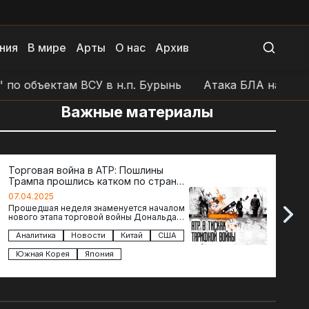
ния
В мире
Арты
О нас
Архив
 объектам ВСУ в н.п. Бурынь
Атака БЛА на позиции
Важные материалы
Торговая война в АТР: Пошлины
72 ч
Трампа прошлись катком по странам
гото
региона
07.04.2025
07.04
Прошедшая неделя знаменуется началом
Воскр
нового этапа торговой войны Дональда
The D
Трампа — пошлины введены в отношении
новос
импорта из более 100 стран…
загол
Аналитика
Новости
Китай
США
Ана
подг
Южная Корея
Япония
Вел