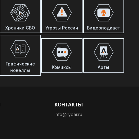
Хроники СВО
Угрозы России
Видеоподкаст
Графические
Комиксы
Арты
новеллы
Ы
КОНТАКТЫ
info@rybar.ru