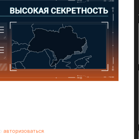
мо
авторизоваться
.