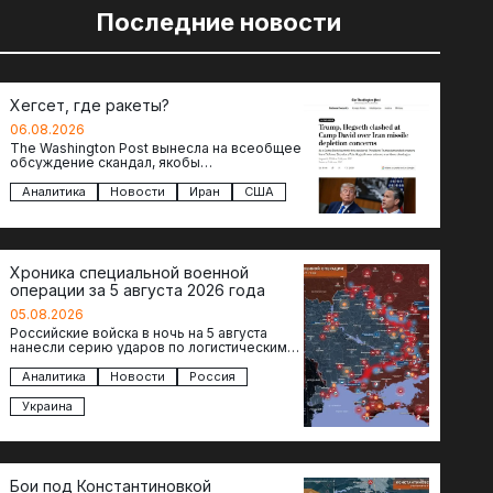
Последние новости
Хегсет, где ракеты?
06.08.2026
The Washington Post вынесла на всеобщее
обсуждение скандал, якобы
произошедший между Дональдом
Трампом и военным министром Питом
Аналитика
Новости
Иран
США
Хегсетом в Кэмп-Дэвиде….
Хроника специальной военной
операции за 5 августа 2026 года
05.08.2026
Российские войска в ночь на 5 августа
нанесли серию ударов по логистическим
объектам противника в Киевской и
Днепропетровской областях. Под…
Аналитика
Новости
Россия
Украина
Бои под Константиновкой