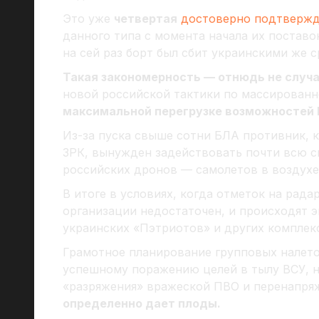
Это уже
четвертая
достоверно подтвержд
данного типа с момента начала их поставок
на сей раз борт был сбит украинскими же 
Такая закономерность — отнюдь не случа
новой российской тактики по массирован
максимальной перегрузке возможностей 
Из-за пуска свыше сотни БЛА противник, 
ЗРК, вынужден задействовать почти всю 
российских дронов — самолетов в воздухе
В итоге в условиях, когда отметок на рада
организации недостаточен, и происходят 
украинских «Пэтриотов» и других комплек
Грамотное планирование групповых налето
успешному поражению целей в тылу ВСУ, н
«разряжения» вражеской ПВО и перенапря
определенно дает плоды.