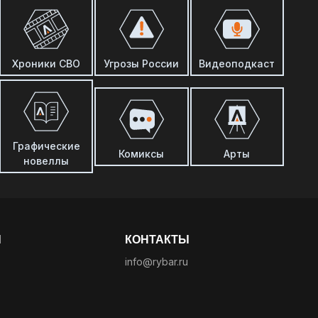
Хроники СВО
Угрозы России
Видеоподкаст
Графические
Комиксы
Арты
новеллы
Ы
КОНТАКТЫ
info@rybar.ru