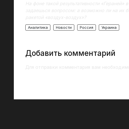
На фоне такой результативности «Гераней» 
задаешься вопросом: а возможно ли на их б
ракетой «воздух-воздух»?
Аналитика
Новости
Россия
Украина
Добавить комментарий
Для отправки комментария вам необходи