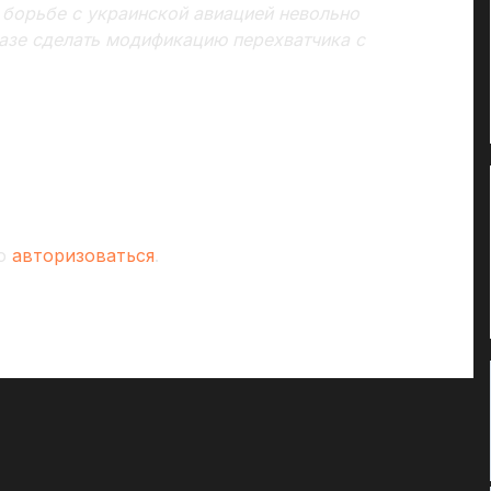
в борьбе с украинской авиацией невольно
азе сделать модификацию перехватчика с
мо
авторизоваться
.