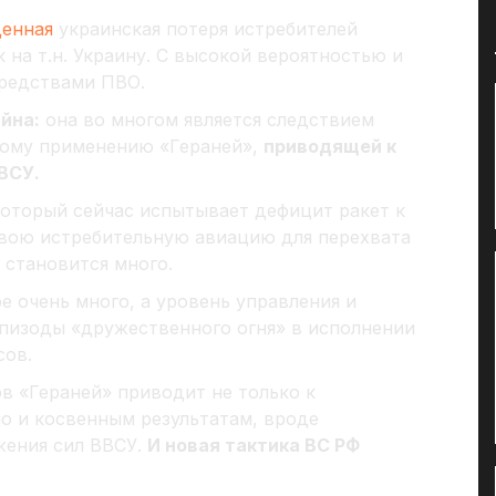
енная
украинская потеря истребителей
 на т.н. Украину. С высокой вероятностью и
средствами ПВО.
йна:
она во многом является следствием
ному применению «Гераней»,
приводящей к
ВСУ.
который сейчас испытывает дефицит ракет к
свою истребительную авиацию для перехвата
 становится много.
ре очень много, а уровень управления и
эпизоды «дружественного огня» в исполнении
сов.
в «Гераней» приводит не только к
о и косвенным результатам, вроде
жения сил ВВСУ.
И новая тактика ВС РФ