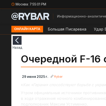
Москва:
7:55:01 PM
Информационно-аналитиче
ии ВСУ в районе н.п. Большая Писаревка
Удар БЛА
ОНЛАЙН КАРТА
Назад
Очередной F-16 
Rybar
29 июня 2025 г.
«
Как «Герани» способствуют борьбе с укра
Утром официальные источники противник
в ходе отражения ночного комбинированно
подполковник Максим Устименко.