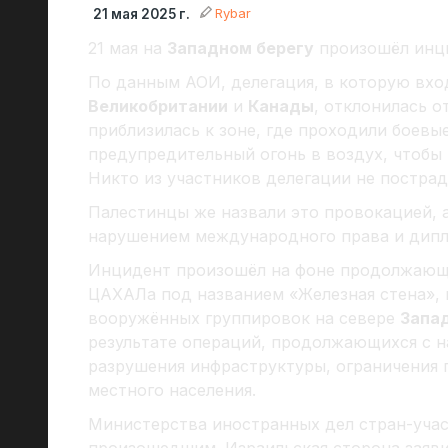
Rybar
21 мая 2025 г.
21 мая на
Западном берегу
произошёл инци
По данным АОИ, делегация, в которую вхо
Великобритании
и
Канады
, отклонилась о
приблизилась к зоне, где проходили боевы
предупредительный огонь в воздух, чтобы
Никто из участников делегации не пострад
Палестинцы же назвали это провокацией, 
нарушением международного права и дипл
Инцидент произошёл на фоне продолжающе
ЦАХАЛа под названием «Железная стена», 
вооружённых группировок на севере
Запад
результате операций, продолжающихся с на
разрушения инфраструктуры, ограничения 
местного населения.
Министерства иностранных дел стран-уча