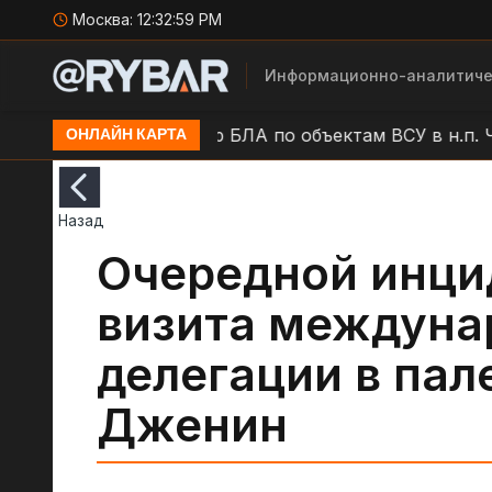
Москва:
12:33:00 PM
Информационно-аналитиче
оворонцовка
Удар БЛА по объектам ВСУ в н.п. Чари
ОНЛАЙН КАРТА
Назад
Очередной инци
визита междуна
делегации в пал
Дженин