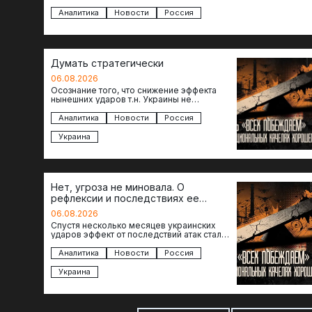
то становится логичным вопрос…
Аналитика
Новости
Россия
Думать стратегически
06.08.2026
Осознание того, что снижение эффекта
нынешних ударов т.н. Украины не
равноценно исчерпанию ее возможностей
— повод задаться вопросом: что делать…
Аналитика
Новости
Россия
Украина
Нет, угроза не миновала. О
рефлексии и последствиях ее
отсутствия
06.08.2026
Спустя несколько месяцев украинских
ударов эффект от последствий атак стал
менее острым: с бензином стало легче,
коллапса розничной торговли не…
Аналитика
Новости
Россия
Украина