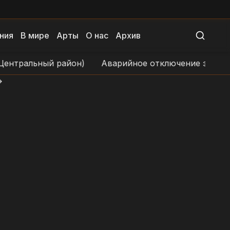
ния
В мире
Арты
О нас
Архив
тральный район)
Аварийное отключение электросна
>