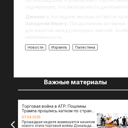
произошедшим. Израильская сторона заяви
подчеркнула, что безопасность дипломати
Дженин
в последние месяцы остаётся одно
Западном берегу
. Продолжение активных 
для визитов международных миссий, особе
напряжённости.
Новости
Израиль
Палестина
Важные материалы
Торговая война в АТР: Пошлины
Трампа прошлись катком по странам
региона
07.04.2025
Прошедшая неделя знаменуется началом
нового этапа торговой войны Дональда