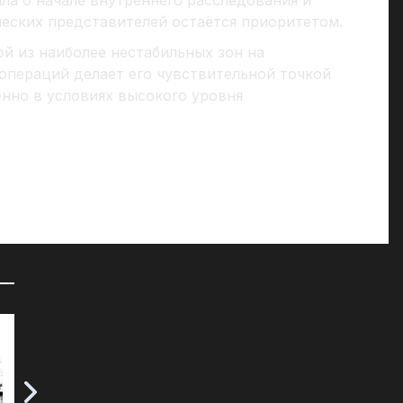
ла о начале внутреннего расследования и
ческих представителей остаётся приоритетом.
й из наиболее нестабильных зон на
операций делает его чувствительной точкой
нно в условиях высокого уровня
72 часа на сборы: к чему СМИ
«Д
готовят британцев?
07
07.04.2025
Мы
че
Воскресное утро у читателей таблоида
ср
The Daily Mail началось с тревожных