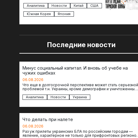
Трампа — пошлины введены в отношении
импорта из более 100 стран…
Аналитика
Новости
Китай
США
Южная Корея
Япония
Последние новости
Минус социальный капитал. И вновь об учебе на
чужих ошибках
06.08.2026
Что еще в долгосрочной перспективе может стать серьезно
проблемой т.н. Украины, кроме демографии и уничтоженных
объектов инфраструктуры, восстановление которых будет…
Аналитика
Новости
Украина
Что делать при налете
06.08.2026
Раз уж прилеты украинских БЛА по российским городам —
явление, характерное не только для прифронтовых регионов