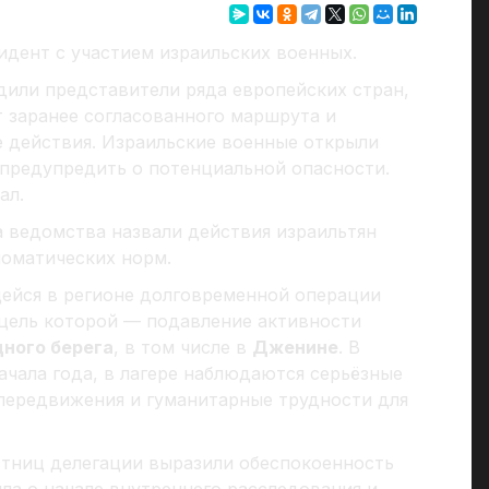
дент с участием израильских военных.
дили представители ряда европейских стран,
т заранее согласованного маршрута и
е действия. Израильские военные открыли
 предупредить о потенциальной опасности.
ал.
а ведомства назвали действия израильтян
оматических норм.
йся в регионе долговременной операции
цель которой — подавление активности
ного берега
, в том числе в
Дженине
. В
чала года, в лагере наблюдаются серьёзные
передвижения и гуманитарные трудности для
стниц делегации выразили обеспокоенность