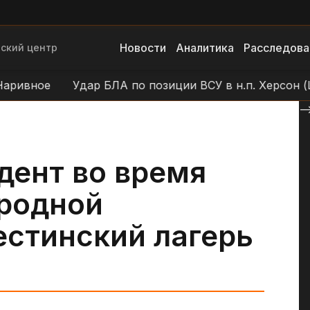
Новости
Аналитика
Расследова
ский центр
вное
Удар БЛА по позиции ВСУ в н.п. Херсон (Цен
--
дент во время
родной
естинский лагерь