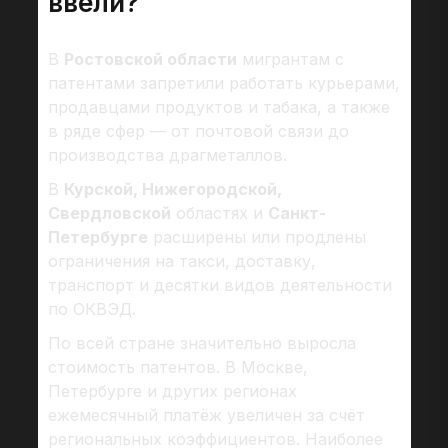
ввели?
В
Ростовской области
мигрантам с
патентами запретили работать курьерами,
продавцами продуктов и табака, а также
в ряде сфер — от почтовой связи до
производства драгметаллов.
В
Курской, Нижегородской,
Свердловской
областях и
Санкт-
Петербурге
расширены или продлены
ограничения на такси, доставку,
транспорт и десятки видов деятельности
по ОКВЭД.
По всей стране значительно выросла
стоимость патентов. В Москве,
Петербурге и других регионах
ежемесячный платёж увеличен за счёт
региональных коэффициентов. Наиболее