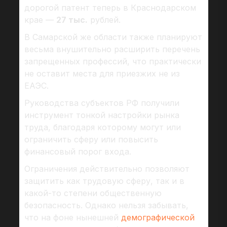
дорогой патент теперь в Краснодарском
крае —
27 тыс.
рублей.
В Самарской же области также планируют
весьма внушительно расширить перечень
запрещенных профессий, что практически
не оставит места для приезжих не из
ЕАЭС.
Руководства субъектов РФ получили
инструмент тонкой настройки рынка
труда, благодаря которому могут или
ограничить сферу или повысить
финансовый порог входа.
Ограничения действительно позволяют
защитить как трудовую сферу, так и в
какой-то степени общественную
безопасность. Однако нельзя забывать,
что на фоне нынешней
демографической