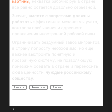
картины,
нехватка рабочих рук в стране
все равно остается довольно серьезной.
Значит,
вместе с запретами должны
работать
эффективные механизмы учёта,
контроля пребывания и адресного
привлечения иностранной рабочей силы.
Ограничивать бездумный завоз мигрантов
в страну попросту необходимо, но ещё
важнее выстроить понятную и
прозрачную систему, не позволяющую
приезжим оседать в стране и переносить
сюда ценности,
чуждые российскому
обществу.
Новости
Аналитика
Россия
-->