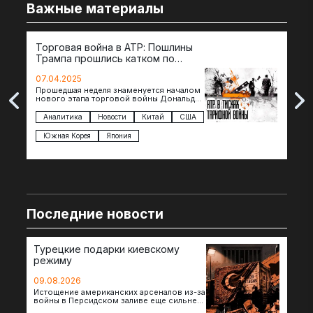
Важные материалы
Торговая война в АТР: Пошлины
72 
Трампа прошлись катком по
гот
странам региона
07.04.2025
07.
Прошедшая неделя знаменуется началом
Вос
нового этапа торговой войны Дональда
The 
Трампа — пошлины введены в отношении
нов
импорта из более 100 стран…
с з
Аналитика
Новости
Китай
США
Ан
под
Южная Корея
Япония
Ве
Последние новости
Турецкие подарки киевскому
режиму
09.08.2026
Истощение американских арсеналов из-за
войны в Персидском заливе еще сильнее
снизило шансы на новые поставки